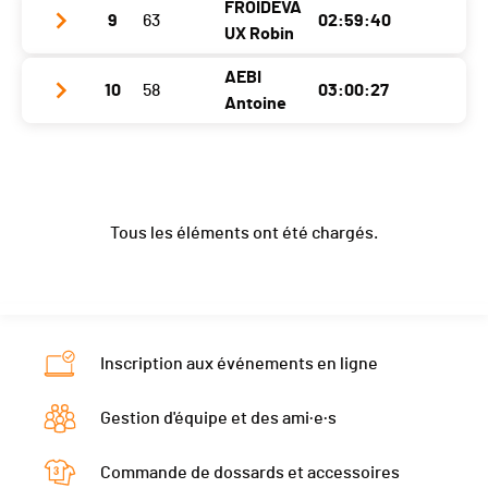
FROIDEVA
Ecart
00:00:12
Canton
9
63
NW
02:59:40
Club / Team
Vendée U Pays de la Loire
Localité
.
UX Robin
Nat.
BEL
Année
1997
Canton
-
AEBI
10
58
03:00:27
Club / Team
Swiss Racing Academy
Catégorie
Elites
Localité
.
Nat.
FRA
Antoine
Année
1998
Ecart
00:00:12
Canton
-
Catégorie
Elites
Club / Team
Vélo-club Orbe
Localité
St-Saphorin/morges
Nat.
FRA
Ecart
00:00:12
Année
1998
Canton
VD
Catégorie
Elites
Tous les éléments ont été chargés.
Localité
Suchy
Nat.
SUI
Ecart
00:00:30
Canton
VD
Catégorie
Elites
Nat.
SUI
Ecart
00:00:55
Catégorie
Elites
Inscription aux événements en ligne
Ecart
00:01:42
Gestion d'équipe et des ami·e·s
Commande de dossards et accessoires