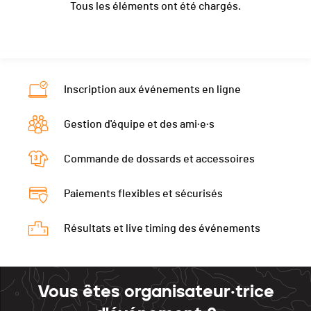
Tous les éléments ont été chargés.
Localité
Crassier
Catégorie
Masters 3
PAI.
Nat.
SUI
Canton
VD
PAI.
Catégorie
Masters 3
Nat.
SUI
PAI.
Catégorie
Masters 3
Inscription aux événements en ligne
PAI.
Gestion d'équipe et des ami·e·s
Commande de dossards et accessoires
Paiements flexibles et sécurisés
Résultats et live timing des événements
Vous êtes organisateur·trice