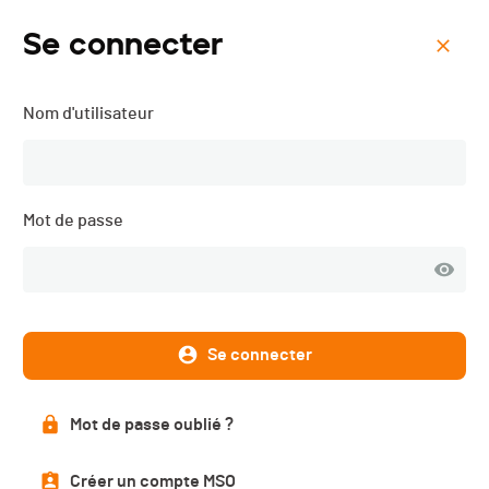
Se connecter
Menu
Nom d'utilisateur
Cyclocross des Princes-
Evêques - 2021
Mot de passe
Inscriptions
FERMÉES
Se connecter
DATE
Mot de passe oublié ?
04.12.2021
Créer un compte MSO
LOCALISATION