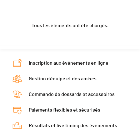
Nat.
SUI
Club / Team
Invia
Catégorie
Hommes II (cumul des âges = 81 ans et
Année
1995
1998
plus)
Tous les éléments ont été chargés.
Localité
Genève
Confignon
Ecart
00:03:10
Canton
GE
GE
Nat.
SUI
Catégorie
Mixtes I (cumul des âges = jusqu'à 80
Inscription aux événements en ligne
ans)
Ecart
00:03:12
Gestion d'équipe et des ami·e·s
Commande de dossards et accessoires
Paiements flexibles et sécurisés
Résultats et live timing des événements