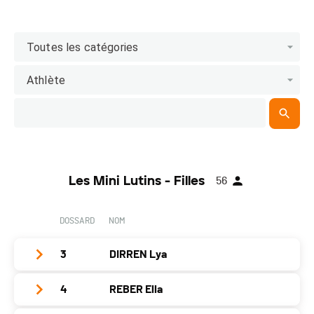
Toutes les catégories
Athlète
Les Mini Lutins - Filles
56
DOSSARD
NOM
3
DIRREN Lya
4
REBER Ella
Club / Team
Triathlon Club Valais