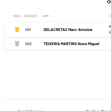
O
RANG
DOSSARD
NOM
C
401
DELACRETAZ Marc-Antoine
F
402
TEIXEIRA MARTINS Nuno Miguel