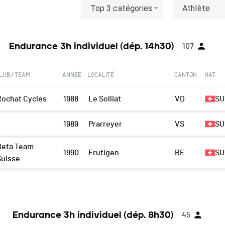
Top 3 catégories
Athlète
Endurance 3h individuel (dép. 14h30)
107
LUB / TEAM
ANNÉE
LOCALITÉ
CANTON
NAT.
Rochat Cycles
1988
Le Solliat
VD
SU
1989
Prarreyer
VS
SU
Beta Team
1990
Frutigen
BE
SU
Suisse
Endurance 3h individuel (dép. 8h30)
45