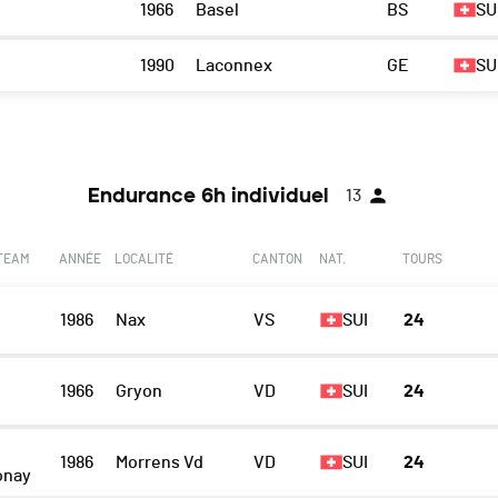
1966
Basel
BS
SU
1990
Laconnex
GE
SU
Endurance 6h individuel
13
 TEAM
ANNÉE
LOCALITÉ
CANTON
NAT.
TOURS
1986
Nax
VS
SUI
24
1966
Gryon
VD
SUI
24
1986
Morrens Vd
VD
SUI
24
onay