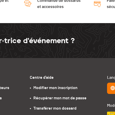
pe et
Commande de dossards
Paie
et accessoires
sécu
r·trice d'événement ?
Centre d'aide
Lang
teurs
•   Modifier mon inscription
s
•   Récupérer mon mot de passe
Mode
•   Transférer mon dossard