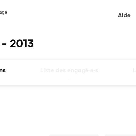
ge 

Aide
- 2013
ons
Liste des engagé·e·s
L
-