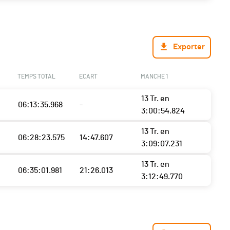
Exporter
TEMPS TOTAL
ECART
MANCHE 1
13 Tr. en
06:13:35.968
-
3:00:54.824
13 Tr. en
06:28:23.575
14:47.607
3:09:07.231
13 Tr. en
06:35:01.981
21:26.013
3:12:49.770