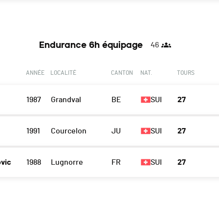
Endurance 6h équipage
46
ANNÉE
LOCALITÉ
CANTON
NAT.
TOURS
1987
Grandval
BE
SUI
27
1991
Courcelon
JU
SUI
27
vic
1988
Lugnorre
FR
SUI
27