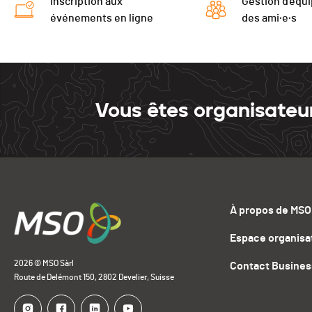
Inscription aux
Gestion d'équi
événements en ligne
des ami·e·s
Vous êtes organisateu
À propos de MSO
Espace organisa
2026 © MSO Sàrl
Contact Busines
Route de Delémont 150, 2802 Develier, Suisse