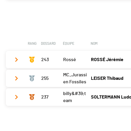
Manche 2
12 Tr. en 3:19:45.499
RANG
DOSSARD
ÉQUIPE
NOM
243
Rossé
ROSSÉ Jérémie
MC_Jurassi
255
LEISER Thibaud
Manche 2
14 Tr. en 3:12:41.144
en Fossiles
billy&#39;t
237
SOLTERMANN Ludo
Manche 2
14 Tr. en 3:19:16.344
eam
Manche 2
14 Tr. en 3:22:12.211