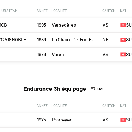
LUB / TEAM
ANNÉE
LOCALITÉ
CANTON
NAT.
MCB
1993
Versegères
VS
SU
VC VIGNOBLE
1986
La Chaux-De-Fonds
NE
SU
1976
Varen
VS
SU
Endurance 3h équipage
57
ANNÉE
LOCALITÉ
CANTON
NAT.
1975
Prarreyer
VS
SU