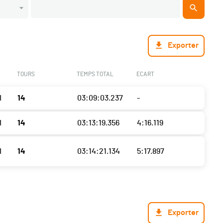
Exporter
TOURS
TEMPS TOTAL
ECART
I
14
03:09:03.237
-
I
14
03:13:19.356
4:16.119
I
14
03:14:21.134
5:17.897
Exporter