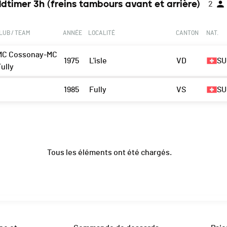
ldtimer 3h (freins tambours avant et arrière)
2
LUB / TEAM
ANNÉE
LOCALITÉ
CANTON
NAT.
MC Cossonay-MC
1975
L'isle
VD
SU
ully
1985
Fully
VS
SU
Tous les éléments ont été chargés.