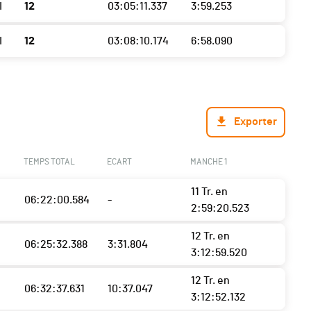
I
12
03:05:11.337
3:59.253
I
12
03:08:10.174
6:58.090
Exporter
TEMPS TOTAL
ECART
MANCHE 1
11 Tr. en
06:22:00.584
-
2:59:20.523
12 Tr. en
06:25:32.388
3:31.804
3:12:59.520
12 Tr. en
06:32:37.631
10:37.047
3:12:52.132