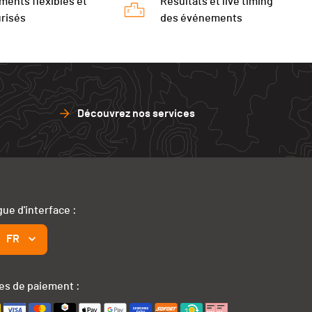
ments flexibles et
Résultats et live timing
risés
des événements
Découvrez nos services
ue d'interface :
FR
s de paiement :