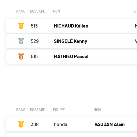
RANG
DOSSARD
NOM
C
513
MICHAUD Kélien
529
SINGELÉ Kenny
515
MATHIEU Pascal
RANG
DOSSARD
ÉQUIPE
NOM
308
honda
VAUDAN Alain