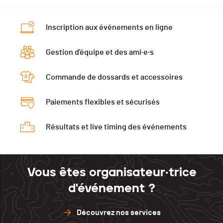
Nat.
-
Tours
30
Ecart
00:00:19
Inscription aux événements en ligne
Tours
30
Gestion d'équipe et des ami·e·s
Commande de dossards et accessoires
Paiements flexibles et sécurisés
Résultats et live timing des événements
Vous êtes organisateur·trice
d'événement ?
Découvrez nos services