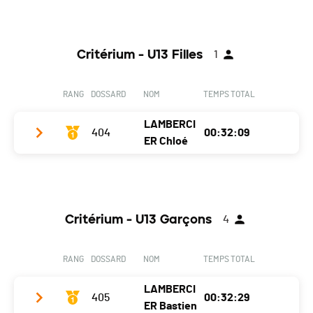
Localité
Vulliens
Nat.
SUI
Club / Team
Canton
VD
Ecart
Année
1971
Nat.
SUI
Tours
39
Critérium - U13 Filles
1
Localité
Veysonnaz
Ecart
+ 1 tour
Canton
VS
Tours
38
RANG
DOSSARD
NOM
TEMPS TOTAL
Nat.
SUI
LAMBERCI
Ecart
404
+ 3 tours
00:32:09
ER Chloé
Tours
36
Club / Team
Zeta Cycling club
Année
2011
Critérium - U13 Garçons
4
Localité
Chézard-St-Martin
Canton
NE
RANG
DOSSARD
NOM
TEMPS TOTAL
Nat.
SUI
LAMBERCI
Ecart
405
00:32:29
ER Bastien