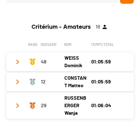
Critérium - Amateurs
18
RANG
DOSSARD
NOM
TEMPS TOTAL
WEISS
48
01:05:59
Dominik
CONSTAN
12
01:05:59
Club / Team
RV Sulz Fixträger AG / Taurus
T Matteo
Année
2002
RUSSENB
Club / Team
Elite fondations Cycling Team
Localité
Gipf-Oberfrick
29
ERGER
01:06:04
Année
2003
Wanja
Canton
AG
Localité
Vessy
Nat.
SUI
Club / Team
Bauer Sport Cycling Team
Canton
GE
Ecart