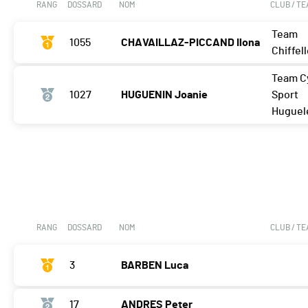
RANG
DOSSARD
NOM
CLUB / T
Team
1055
CHAVAILLAZ-PICCAND Ilona
Chiffel
Team C
1027
HUGUENIN Joanie
Sport
Huguel
RANG
DOSSARD
NOM
CLUB / T
3
BARBEN Luca
17
ANDRES Peter