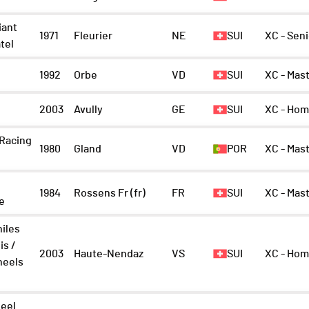
iant
1971
Fleurier
NE
SUI
XC - Sen
tel
1992
Orbe
VD
SUI
XC - Mast
2003
Avully
GE
SUI
XC - Ho
Racing
1980
Gland
VD
POR
XC - Mas
1984
Rossens Fr (fr)
FR
SUI
XC - Mast
le
iles
is /
2003
Haute-Nendaz
VS
SUI
XC - Ho
eels
eel