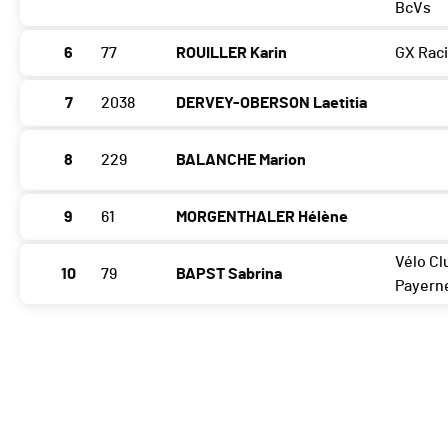
BcVs
6
77
ROUILLER Karin
GX Rac
7
2038
DERVEY-OBERSON Laetitia
8
229
BALANCHE Marion
9
61
MORGENTHALER Hélène
Vélo Cl
10
79
BAPST Sabrina
Payern