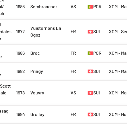
EX
l/
1986
Sembrancher
VS
POR
XCM - Ma
ch
d
Vuisternens En
édales
1972
FR
SUI
XCM - Se
Ogoz
e
1986
Broc
FR
POR
XCM - Ma
le
1982
Pringy
FR
SUI
XCM - Ma
e
 Scott
Raid
1978
Vouvry
VS
SUI
XCM - Ma
esag
1994
Grolley
FR
SUI
XCM - H