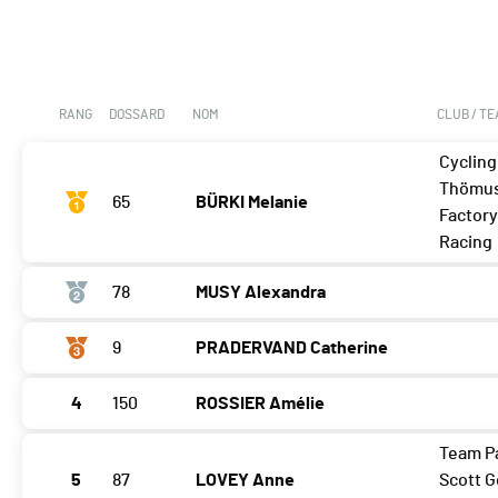
RANG
DOSSARD
NOM
CLUB / T
Cycling 
Thömu
65
BÜRKI Melanie
Factor
Racing
78
MUSY Alexandra
9
PRADERVAND Catherine
4
150
ROSSIER Amélie
Team P
5
87
LOVEY Anne
Scott G