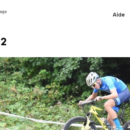
ge 

Aide
22