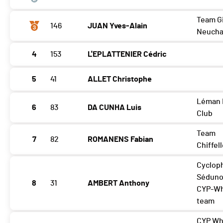
Team G
146
JUAN Yves-Alain
Neucha
4
153
L'EPLATTENIER Cédric
5
41
ALLET Christophe
Léman 
6
83
DA CUNHA Luis
Club
Team
7
82
ROMANENS Fabian
Chiffel
Cycloph
Séduno
8
31
AMBERT Anthony
CYP-Wh
team
CYP Wh