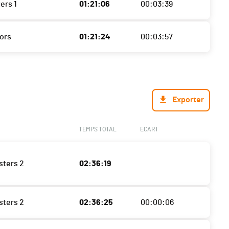
ers 1
01:21:06
00:03:39
iors
01:21:24
00:03:57
Exporter
TEMPS TOTAL
ECART
sters 2
02:36:19
sters 2
02:36:25
00:00:06