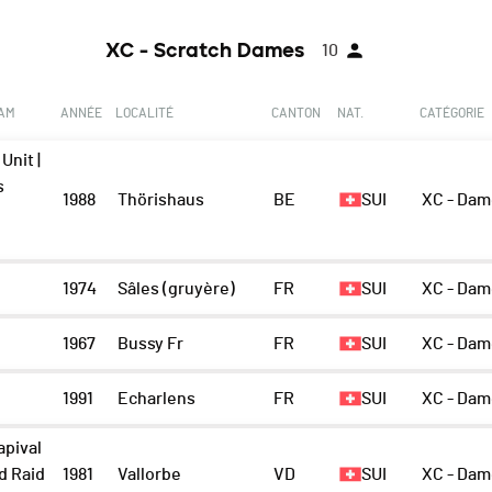
XC - Scratch Dames
10
EAM
ANNÉE
LOCALITÉ
CANTON
NAT.
CATÉGORIE
Unit |
s
1988
Thörishaus
BE
SUI
XC - Dam
y
1974
Sâles (gruyère)
FR
SUI
XC - Dam
1967
Bussy Fr
FR
SUI
XC - Dam
1991
Echarlens
FR
SUI
XC - Dam
apival
d Raid
1981
Vallorbe
VD
SUI
XC - Dam