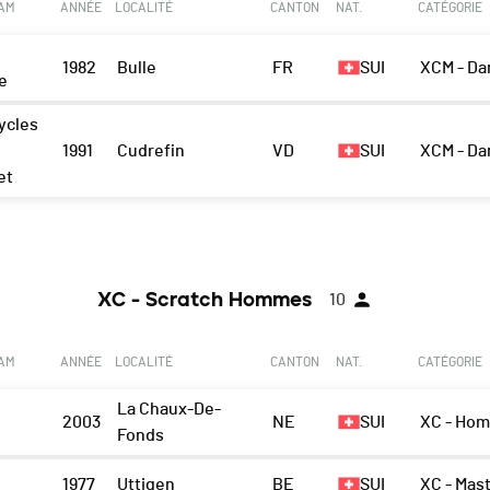
EAM
ANNÉE
LOCALITÉ
CANTON
NAT.
CATÉGORIE
1982
Bulle
FR
SUI
XCM - D
le
ycles
1991
Cudrefin
VD
SUI
XCM - D
et
XC - Scratch Hommes
10
EAM
ANNÉE
LOCALITÉ
CANTON
NAT.
CATÉGORIE
La Chaux-De-
2003
NE
SUI
XC - Ho
Fonds
1977
Uttigen
BE
SUI
XC - Mas