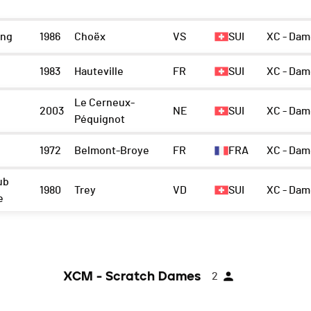
ing
1986
Choëx
VS
SUI
XC - Dam
1983
Hauteville
FR
SUI
XC - Dam
Le Cerneux-
2003
NE
SUI
XC - Dam
Péquignot
1972
Belmont-Broye
FR
FRA
XC - Dam
ub
1980
Trey
VD
SUI
XC - Dam
e
XCM - Scratch Dames
2