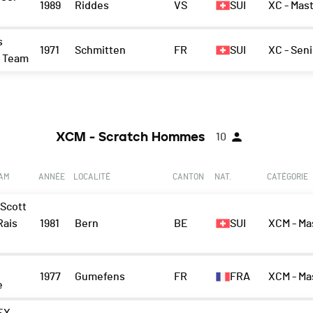
1989
Riddes
VS
SUI
XC - Mast
s
1971
Schmitten
FR
SUI
XC - Sen
y Team
XCM - Scratch Hommes
10
EAM
ANNÉE
LOCALITÉ
CANTON
NAT.
CATÉGORIE
 Scott
Rais
1981
Bern
BE
SUI
XCM - Ma
1977
Gumefens
FR
FRA
XCM - Ma
e