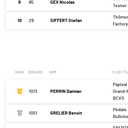
9
85
GEX Nicolas
Texner
Thömu
10
29
SIFFERT Stefan
Factor
RANG
DOSSARD
NOM
CLUB / T
Papival
1013
PERRIN Damian
Grand-
BCVS
Pédale
1051
GRELIER Benoit
Bullois