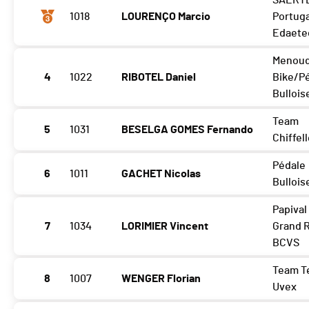
SAERT
1018
LOURENÇO Marcio
Portuga
Edaete
Menou
4
1022
RIBOTEL Daniel
Bike/P
Bullois
Team
5
1031
BESELGA GOMES Fernando
Chiffel
Pédale
6
1011
GACHET Nicolas
Bullois
Papival
7
1034
LORIMIER Vincent
Grand 
BCVS
Team T
8
1007
WENGER Florian
Uvex