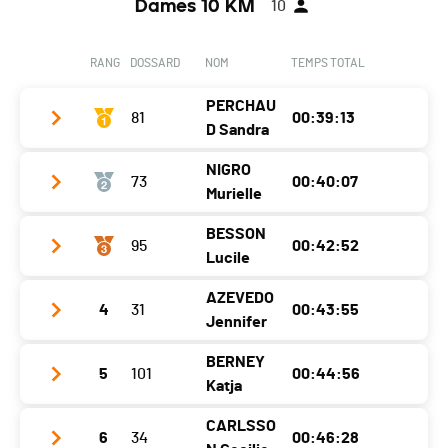
Dames 10 KM
10
RANG
DOSSARD
NOM
TEMPS TOTAL
PERCHAU
81
00:39:13
D Sandra
NIGRO
73
00:40:07
Club / Team
Murielle
Année
1977
BESSON
95
00:42:52
Club / Team
Localité
Epalinges
Lucile
Année
1973
Canton
VD
AZEVEDO
4
31
00:43:55
Club / Team
Localité
Dorénaz
Nat.
SUI
Jennifer
Année
1988
Canton
VS
Catégorie
10 km - Femmes
BERNEY
5
101
00:44:56
Club / Team
Localité
Renens
Nat.
SUI
Katja
Ecart
Année
2001
Canton
VD
Catégorie
10 km - Femmes
CARLSSO
6
34
00:46:28
Club / Team
Localité
Sion