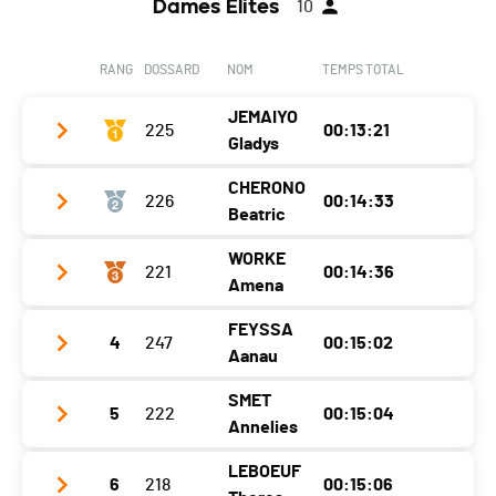
Dames Elites
10
RANG
DOSSARD
NOM
TEMPS TOTAL
JEMAIYO
225
00:13:21
Gladys
CHERONO
226
00:14:33
Club / Team
Kenya
Beatric
Année
1994
WORKE
221
00:14:36
Club / Team
Kénya
Localité
Martigny
Amena
Année
1994
Canton
VS
FEYSSA
4
247
00:15:02
Club / Team
Ethiopie
Localité
Martigny
Nat.
KEN
Aanau
Année
1994
Canton
VS
Catégorie
Dames
SMET
5
222
00:15:04
Club / Team
Ethiopie
Localité
Martigny
Nat.
KEN
Annelies
Ecart
Année
1951
Canton
VS
Catégorie
Dames
LEBOEUF
6
218
00:15:06
Club / Team
BCVS Mount Asics
Localité
Martigny