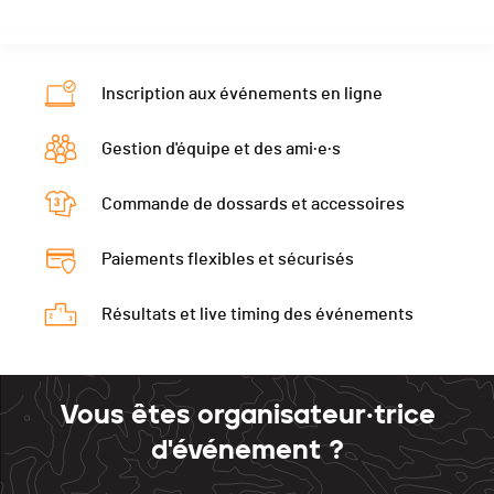
Canton
VS
Ecart
00:01:34
Nat.
SUI
Catégorie
Hommes et Vétérans - 4min/km
Inscription aux événements en ligne
Ecart
00:01:51
Gestion d'équipe et des ami·e·s
Commande de dossards et accessoires
Paiements flexibles et sécurisés
Résultats et live timing des événements
Vous êtes organisateur·trice
d'événement ?