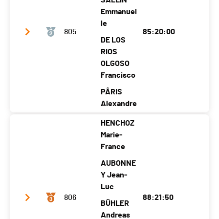
Localité
Martigny
SALLIN
Martigny
Evionnaz
Emmanuel
Canton
VS
VS
VS
le
805
85:20:00
Nat.
SUI
DE LOS
Catégorie
Crossing Ekiden - Team (3 athlètes)
RIOS
OLGOSO
Francisco
PÂRIS
Alexandre
HENCHOZ
Club / Team
Basler & Hofmann
Marie-
Année
1993
1989
France
1982
1994
Localité
Châtel-Saint-
AUBONNE
Züric
Pull
Zuric
Denis
Y Jean-
h
y
h
Luc
Canton
FR
ZH
VD
ZH
806
88:21:50
BÜHLER
Nat.
SUI
Andreas