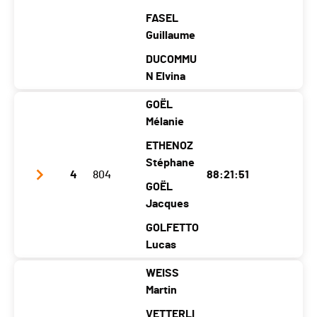
Catégorie
Crossing Ekiden - Team (4 athlètes)
FASEL
Guillaume
DUCOMMU
N Elvina
GOËL
Club / Team
Les loutres sauvages
Mélanie
Année
1991
1974
1989
1989
1990
ETHENOZ
Localité
Urs
Hauterive
Stéphane
Lamboin
Urs
Fie
4
804
88:21:51
y
Ne
g
y
z
GOËL
Canton
FR
NE
BE
Jacques
FR
VD
Nat.
SUI
GOLFETTO
Lucas
Catégorie
Crossing Ekiden - Team (5 athlètes)
WEISS
Club / Team
Team Jorat Perf
Martin
Année
1993
1969
1962
1997
VETTERLI