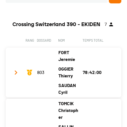
Crossing Switzerland 390 - EKIDEN
7
RANG
DOSSARD
NOM
TEMPS TOTAL
FORT
Jeremie
OGGIER
803
78:42:00
Thierry
SAUDAN
Cyril
TOMCIK
Club / Team
Team pellissier sport
Christoph
Année
1994
1995
er
1989