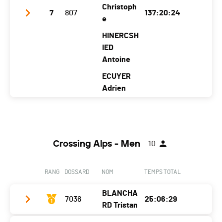
Christoph
Nat.
SUI
7
807
137:20:24
e
Catégorie
Crossing Ekiden - Team (3 athlètes)
HINERCSH
IED
Antoine
ECUYER
Adrien
Club / Team
AS BCV
Année
1987
1966
1969
1988
1988
Crossing Alps - Men
10
Localité
Gran
Vufflens-
Pamp
Lug
Laus
dson
La-Ville
igny
rin
anne
RANG
DOSSARD
NOM
TEMPS TOTAL
Canton
VD
VD
VD
-
VD
BLANCHA
Nat.
FRA
7036
25:06:29
RD Tristan
Catégorie
Crossing Ekiden - Team (5 athlètes)