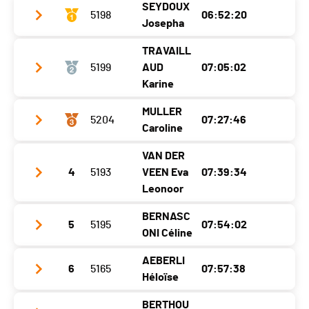
SEYDOUX
Catégorie
5198
34KM - Seniors Hommes
06:52:20
Josepha
Ecart
00:23:43
TRAVAILL
Club / Team
5199
AUD
07:05:02
Année
1989
Karine
Localité
Bremgarten B. Bern
MULLER
5204
07:27:46
Club / Team
Caroline
Canton
-
Année
1982
Nat.
SUI
VAN DER
Club / Team
Localité
Samoens
4
5193
VEEN Eva
07:39:34
Catégorie
55KM - Seniors Femmes
Année
1978
Leonoor
Canton
-
Ecart
Localité
Mauraz
Nat.
FRA
BERNASC
5
5195
07:54:02
Club / Team
ONI Céline
Canton
VD
Catégorie
55KM - Masters Femmes
Année
1993
Nat.
SUI
AEBERLI
Ecart
00:12:42
6
5165
07:57:38
Club / Team
ekibike
Localité
Arnhem
Héloïse
Catégorie
55KM - Masters Femmes
Année
1983
Canton
-
BERTHOU
Ecart
00:35:26