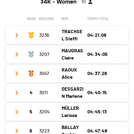
34K - Women
10
RANG
DOSSARD
NOM
TEMPS TOTAL
TRACHSE
3236
04:21:08
L Steffi
MAUGRAS
3207
04:34:05
Club / Team
Claire
Année
1981
RAOUX
3047
04:37:28
Club / Team
Localité
Crésuz
Alice
Année
1986
Canton
FR
DESSARZI
4
3011
04:40:15
Club / Team
Localité
Fleurey Sur Ouche
Nat.
SUI
N Marlene
Année
1978
Canton
-
Catégorie
34KM - Masters Femmes
MÜLLER
5
3204
04:45:13
Club / Team
Vertical Sports
Localité
Le Pont
Nat.
FRA
Larissa
Ecart
Année
1980
Canton
VD
Catégorie
34KM - Seniors Femmes
BALLAY
6
3223
04:47:48
Club / Team
Localité
Montcherand