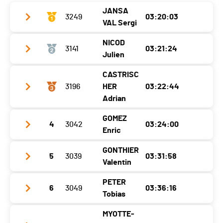
Nat.
SUI
Ecart
00:32:25
JANSA
Catégorie
3249
34KM - Seniors Femmes
03:20:03
VAL Sergi
Ecart
00:32:42
NICOD
3141
03:21:24
Club / Team
Julien
Année
1996
CASTRISC
Club / Team
les cost'hauts
Localité
Zürich
3196
HER
03:22:44
Année
1992
Adrian
Canton
-
Localité
Metabief
Nat.
ESP
GOMEZ
4
3042
03:24:00
Club / Team
Enric
Canton
-
Catégorie
34KM - Seniors Hommes
Année
1990
Nat.
FRA
GONTHIER
Ecart
5
3039
03:31:58
Club / Team
Big K
Localité
Bern
Valentin
Catégorie
34KM - Seniors Hommes
Année
1985
Canton
BE
PETER
Ecart
00:01:21
6
3049
03:36:16
Club / Team
Vertical Sports
Localité
Nyon
Nat.
SUI
Tobias
Année
1995
Canton
VD
Catégorie
34KM - Seniors Hommes
MYOTTE-
Club / Team
LR Nebikon