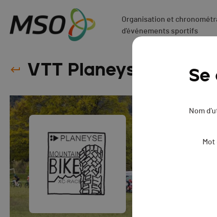
Organisation et chronométra
d'événements sportifs
VTT Planeyse - 2023
Se
Nom d'ut
Mot