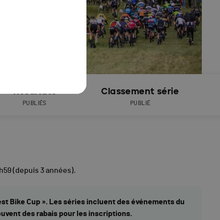
Résultats
Classement série
PUBLIÉS
PUBLIÉ
h59
(depuis 3 années).
West Bike Cup ». Les séries incluent des événements du
vent des rabais pour les inscriptions.