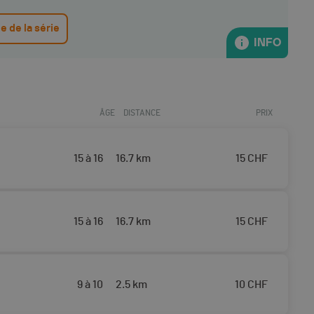
ge de la série
INFO
ÂGE
DISTANCE
PRIX
15 à 16
16.7 km
15
CHF
15 à 16
16.7 km
15
CHF
9 à 10
2.5 km
10
CHF