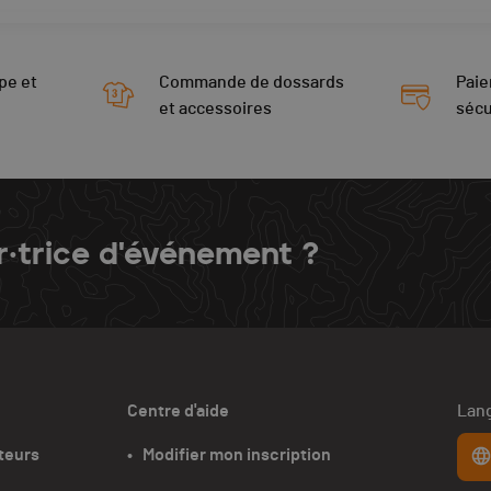
pe et
Commande de dossards
Paie
et accessoires
sécu
r·trice d'événement ?
Centre d'aide
Lang
teurs
•   Modifier mon inscription