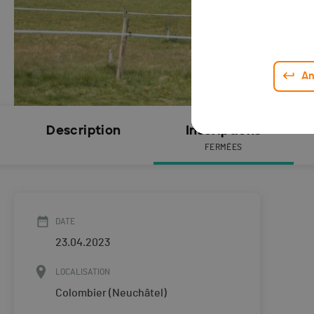
An
Description
Inscriptions
FERMÉES
DATE
23.04.2023
LOCALISATION
Colombier (Neuchâtel)