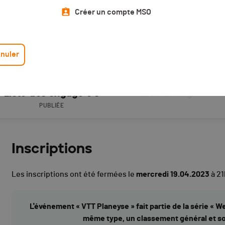
Créer un compte MSO
nuler
Liste des engagé·e·s
Live timing
PUBLIÉE
Inscriptions
Les inscriptions ont été fermées le
mercredi 19.04.2023
à 21
L'événement « VTT Planeyse » fait partie de la série « 
même type, un classement général et sou