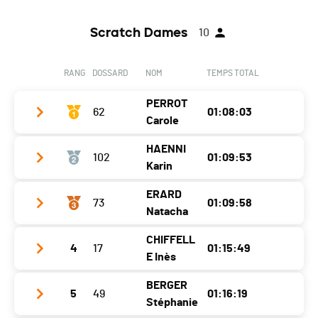
Scratch Dames
10
RANG
DOSSARD
NOM
TEMPS TOTAL
PERROT
62
01:08:03
Carole
HAENNI
102
01:09:53
Club / Team
Karin
Année
1979
ERARD
73
01:09:58
Club / Team
Localité
Prêles
Natacha
Année
1983
Canton
BE
CHIFFELL
4
17
01:15:49
Club / Team
Localité
Kerzers
Nat.
SUI
E Inès
Année
1985
Canton
FR
Catégorie
Seniors Dames
BERGER
5
49
01:16:19
Club / Team
Red Fish Neuchâtel
Localité
La Chaux-De-Fonds
Nat.
SUI
Stéphanie
Ecart