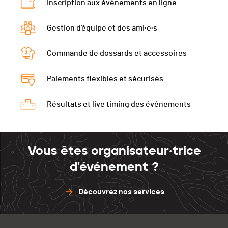
Course à pied
0h20'33 (10,+1)
Inscription aux événements en ligne
Ecart
00:08:51
T1
1'03
T2
0'55
Gestion d'équipe et des ami·e·s
Natation
0h07'19 (3)
Vélo
0h35'24 (6,+10)
Course à pied
0h21'40 (17,-2)
T1
1'04
T2
1'17
Commande de dossards et accessoires
Vélo
0h36'22 (9,-1)
Course à pied
0h20'53 (11,+1)
Paiements flexibles et sécurisés
T2
0'52
Course à pied
0h22'22 (22,-5)
Résultats et live timing des événements
Vous êtes organisateur·trice
d'événement ?
Découvrez nos services