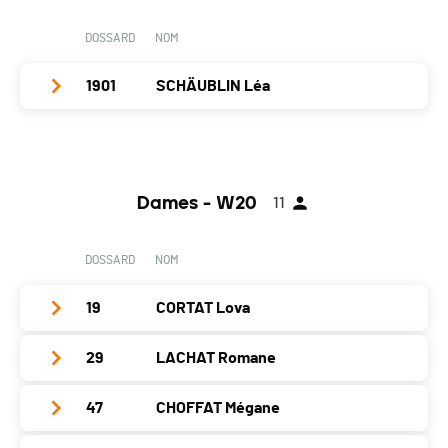
DOSSARD
NOM
1901
SCHÄUBLIN Léa
Club / Team
FSG COURROUX
Année
2006
Dames - W20
11
Localité
Delémont
Canton
JU
DOSSARD
NOM
Nat.
SUI
19
CORTAT Lova
Catégorie
Cadettes A
PAI.
29
LACHAT Romane
Club / Team
Les Chamois fringants
Année
1998
47
CHOFFAT Mégane
Club / Team
GS Tabeillon
Localité
Courgenay