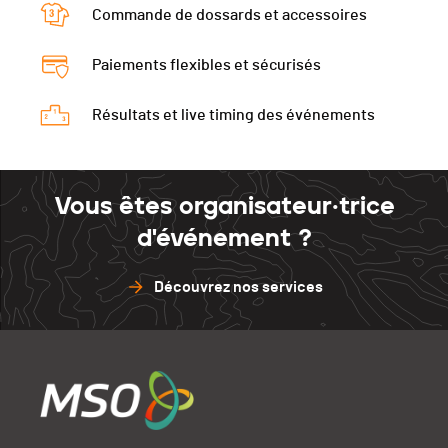
Tour 2
07:14
Commande de dossards et accessoires
Tour 4
Tour 6
Tour 3
Tour 5
Tour 7
Paiements flexibles et sécurisés
Tour 4
Tour 6
Tour 8
Tour 5
Résultats et live timing des événements
Tour 7
Tour 6
Tour 8
Tour 7
Vous êtes organisateur·trice
Tour 8
d'événement ?
Découvrez nos services