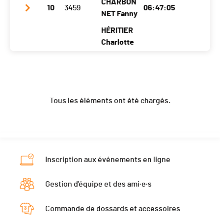
CHARBON
10
3459
06:47:05
Localité
Dombres
NET Fanny
Le Crêt-Du-
Les Vieux-
son
Locle
Prés
HÉRITIER
Canton
NE
NE
NE
Charlotte
Nat.
SUI
Club / Team
Team Paillette
Catégorie
A2 - P4 - Patrouille civ. sans Guide
Année
1995
1995
1997
Ecart
03:04:01
Tous les éléments ont été chargés.
Localité
Sion
Aven
Savièse
Canton
VS
VS
VS
Nat.
SUI
Catégorie
A2 - P4 - Patrouille civ. sans Guide
Inscription aux événements en ligne
Ecart
03:05:13
Gestion d'équipe et des ami·e·s
Commande de dossards et accessoires