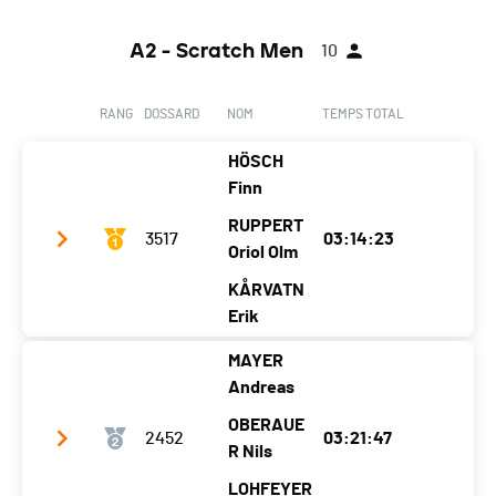
A2 - Scratch Men
10
RANG
DOSSARD
NOM
TEMPS TOTAL
HÖSCH
Finn
RUPPERT
3517
03:14:23
Oriol Olm
KÅRVATN
Erik
MAYER
Club / Team
Young Guns
Andreas
Année
2003
2003
2003
OBERAUE
2452
03:21:47
Localité
Pullach
Arinsal
R Nils
Kårvatn
Canton
-
-
-
LOHFEYER