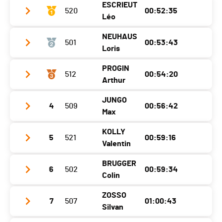
ESCRIEUT
Ecart
00:02:18
Catégorie
520
Elite Damen
00:52:35
Léo
Ecart
00:08:33
NEUHAUS
501
00:53:43
Club / Team
Pédale Bulloise
Loris
Année
2006
PROGIN
512
00:54:20
Club / Team
Localité
Vuadens
Arthur
Année
2008
Canton
FR
JUNGO
4
509
00:56:42
Club / Team
Pédale Bulloise
Localité
Rechthalten
Nat.
SUI
Max
Année
2006
Canton
FR
Catégorie
Junioren
KOLLY
5
521
00:59:16
Club / Team
Localité
Bulle
Nat.
SUI
Valentin
Ecart
Année
2007
Canton
FR
Catégorie
Hard Knaben
BRUGGER
6
502
00:59:34
Club / Team
VC Fribourg
Localité
Rechthalten
Nat.
SUI
Colin
Ecart
00:01:08
Année
2005
Canton
FR
Catégorie
Junioren
ZOSSO
7
507
01:00:43
Club / Team
Localité
Marly
Nat.
SUI
Silvan
Ecart
00:01:45
Année
2008
Canton
FR