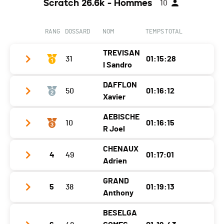
Scratch 26.6k - Hommes
10
RANG
DOSSARD
NOM
TEMPS TOTAL
TREVISAN
31
01:15:28
I Sandro
DAFFLON
50
01:16:12
Club / Team
Team Chiffelle
Xavier
Année
1996
AEBISCHE
10
01:16:15
Club / Team
Cycles PROF - SCOTT
Localité
La Tour-De-Trême
R Joel
Année
1982
Canton
FR
CHENAUX
4
49
01:17:01
Club / Team
Localité
Düdingen
Nat.
SUI
Adrien
Année
2001
Canton
FR
Catégorie
Elite Herren
GRAND
5
38
01:19:13
Club / Team
VC Fribourg
Localité
Alterswil Fr
Nat.
SUI
Anthony
Ecart
Année
1991
Canton
FR
Catégorie
Senioren Herren
BESELGA
Club / Team
Montreux Rennaz cyclisme
Localité
Fribourg