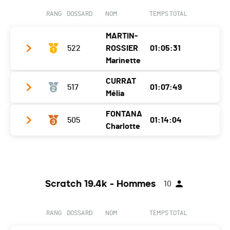
Canton
FR
Ecart
00:05:03
RANG
DOSSARD
NOM
TEMPS TOTAL
Nat.
SUI
MARTIN-
Catégorie
Veteranen Herren
522
ROSSIER
01:05:31
Ecart
00:05:38
Marinette
CURRAT
517
01:07:49
Club / Team
Mélia
Année
1983
FONTANA
505
01:14:04
Club /
Team Papival Scott Grand Raid BCVS /
Localité
Château-D'oex
Charlotte
Team
BSO
Canton
VD
Année
2006
Club / Team
BSO
Nat.
SUI
Localité
Giffers
Année
1984
Catégorie
Elite Damen
Scratch 19.4k - Hommes
10
Canton
FR
Localité
Plaffeien
Ecart
Nat.
SUI
Canton
FR
RANG
DOSSARD
NOM
TEMPS TOTAL
Catégorie
Juniorinnen
Nat.
SUI