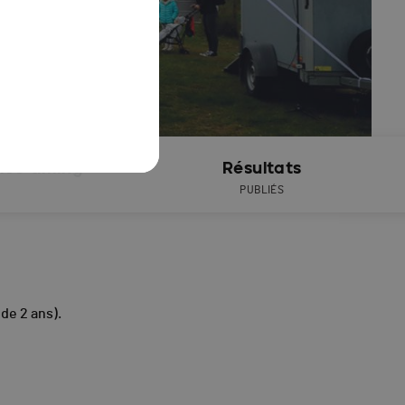
ive timing
Résultats
PUBLIÉS
s de 2 ans).