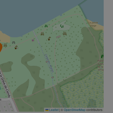
Leaflet
|
©
OpenStreetMap
contributors