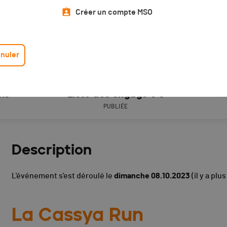
Créer un compte MSO
nuler
ons
Liste des engagé·e·s
L
PUBLIÉE
Description
L'événement s'est déroulé le
dimanche 08.10.2023
(il y a plu
La Cassya Run