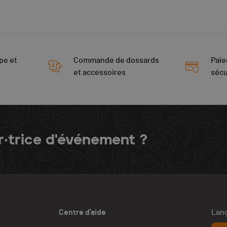
pe et
Commande de dossards
Paie
et accessoires
sécu
r·trice d'événement ?
Centre d'aide
Lang