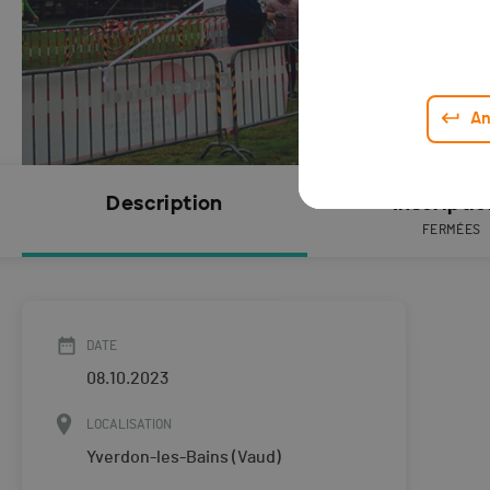
An
Description
Inscripti
FERMÉES
DATE
08.10.2023
LOCALISATION
Yverdon-les-Bains (Vaud)