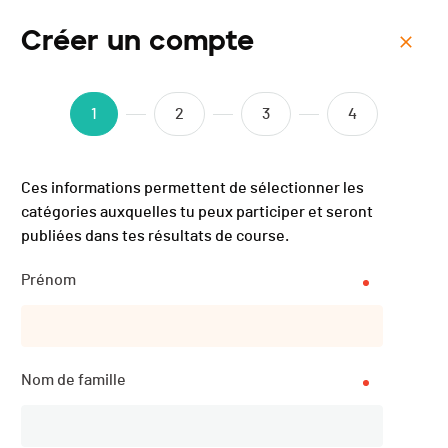
Créer un compte
Menu
Jura Bike Marathon by
1
2
3
4
Scott - 2024
Ces informations permettent de sélectionner les
catégories auxquelles tu peux participer et seront
publiées dans tes résultats de course.
Prénom
Nom de famille