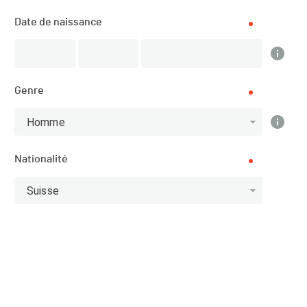
Description
Date de naissance
Genre
DATE
19.05.2024
Homme
LOCALISATION
Nationalité
Vallorbe (Vaud)
Suisse
SPORT
VTT Marathon - Cyclisme
INSCRIPTIONS
05.11.2023 (11:00)
15.05.2024 (21:59)