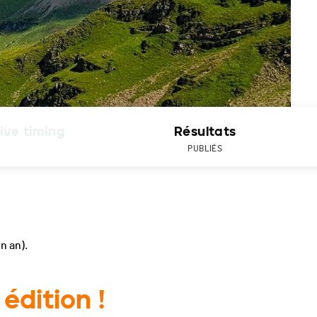
ive timing
Résultats
PUBLIÉS
un an).
édition !