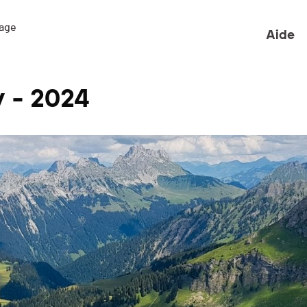
ge 

Aide
y - 2024