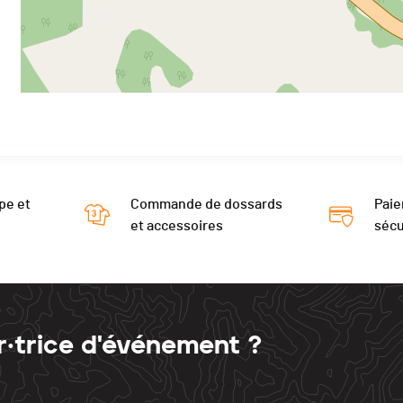
pe et
Commande de dossards
Paie
et accessoires
sécu
r·trice d'événement ?