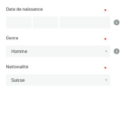
Description
Date de naissance
Genre
DATE
17.08.2024
Homme
LOCALISATION
Nationalité
L'Etivaz (Vaud)
Suisse
SPORT
Trail Running - Course à pied
INSCRIPTIONS
01.02.2024 (11:00)
14.08.2024 (21:59)