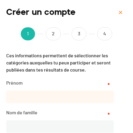
Créer un compte
Menu
SuperTrail du Barlatay -
1
2
3
4
2024
Ces informations permettent de sélectionner les
catégories auxquelles tu peux participer et seront
publiées dans tes résultats de course.
Prénom
Nom de famille