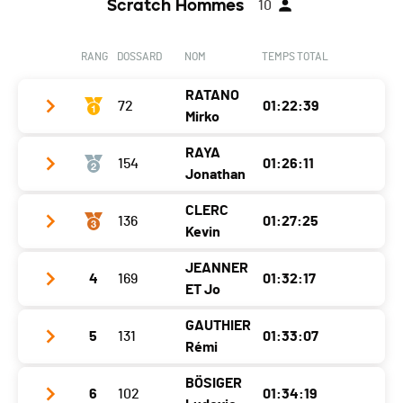
Scratch Hommes
10
RANG
DOSSARD
NOM
TEMPS TOTAL
RATANO
72
01:22:39
Mirko
RAYA
154
01:26:11
Club / Team
Jonathan
Année
2001
CLERC
136
01:27:25
Club / Team
marti sports
Localité
Boudry
Kevin
Année
1982
Canton
NE
JEANNER
4
169
01:32:17
Club / Team
Localité
Les Hauts-Geneveys
Nat.
SUI
ET Jo
Année
1991
Canton
NE
Catégorie
Les fougueux vingtenaires - H20
GAUTHIER
5
131
01:33:07
Club / Team
Localité
La Neuveville
Nat.
ESP
Rémi
Ecart
Année
1992
Canton
BE
Catégorie
Les quarantenaires coriaces - H40
BÖSIGER
6
102
01:34:19
Club / Team
Localité
Fleurier