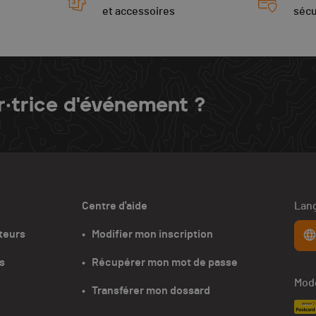
et accessoires
sécu
r·trice d'événement ?
Centre d'aide
Lang
teurs
•   Modifier mon inscription
s
•   Récupérer mon mot de passe
Mode
•   Transférer mon dossard