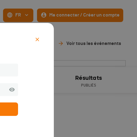
FR
Me connecter / Créer un compte
Voir tous les événements
ive timing
Résultats
PUBLIÉS
un an).