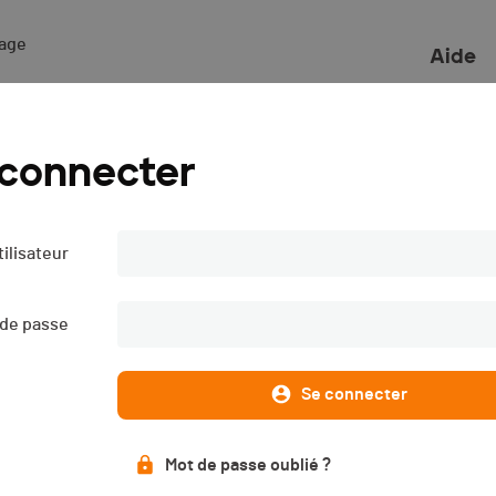
ge 

Aide
l - 2024
 connecter
ilisateur
ons
Liste des engagé·e·s
L
PUBLIÉE
 de passe
Description
Se connecter
L'événement s'est déroulé le
samedi 31.08.2024
(il y a plus d'
Mot de passe oublié ?