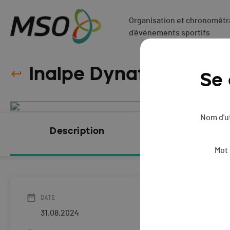
Organisation et chronométra
d'événements sportifs
Inalpe Dynafit 2.0 Trai
Se
Nom d'ut
Description
Inscripti
FERMÉES
Mot
DATE
31.08.2024