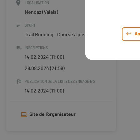
LOCALISATION
Nendaz (Valais)
SPORT
An
Trail Running - Course à pied
INSCRIPTIONS
14.02.2024 (11:00)
28.08.2024 (21:59)
PUBLICATION DE LA LISTE DES ENGAGÉ·E·S
14.02.2024 (11:00)
Site de l'organisateur