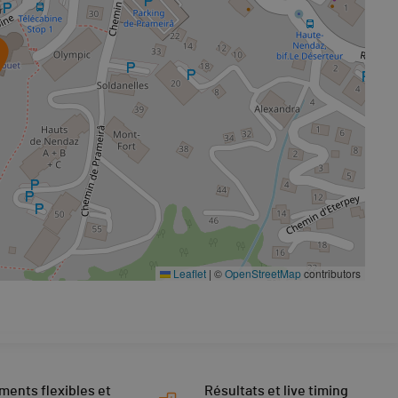
Leaflet
|
©
OpenStreetMap
contributors
ments flexibles et
Résultats et live timing