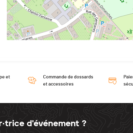
pe et
Commande de dossards
Paie
et accessoires
sécu
r·trice d'événement ?