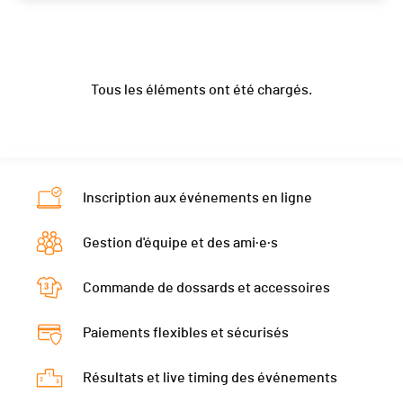
Année
2006
Club / Team
VELO PASSION
Localité
Perrefitte
Année
2005
Canton
BE/JB
Tous les éléments ont été chargés.
Localité
Saignelégier
Nat.
SUI
Canton
JU
Catégorie
VTT - Juniors Hommes
Nat.
SUI
PAI.
Catégorie
VTT - Juniors Hommes
Inscription aux événements en ligne
PAI.
Gestion d'équipe et des ami·e·s
Commande de dossards et accessoires
Paiements flexibles et sécurisés
Résultats et live timing des événements