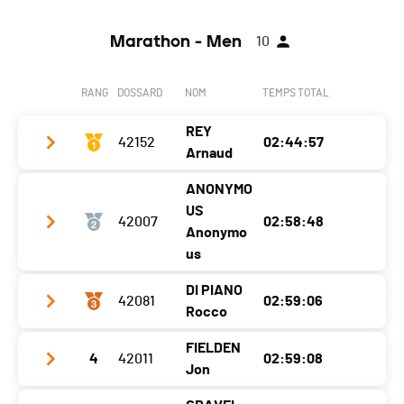
Marathon - Men
10
RANG
DOSSARD
NOM
TEMPS TOTAL
REY
42152
02:44:57
Arnaud
ANONYMO
Club / Team
Cristal Sport
US
42007
02:58:48
Année
1997
Anonymo
us
Localité
Le Levron
DI PIANO
Canton
VS
42081
02:59:06
Club / Team
Rocco
Nat.
SUI
Année
-
FIELDEN
Catégorie
Marathon - Hommes 18 - 29 ans
4
42011
02:59:08
Club / Team
Localité
-
Jon
Ecart
Année
1983
Canton
-