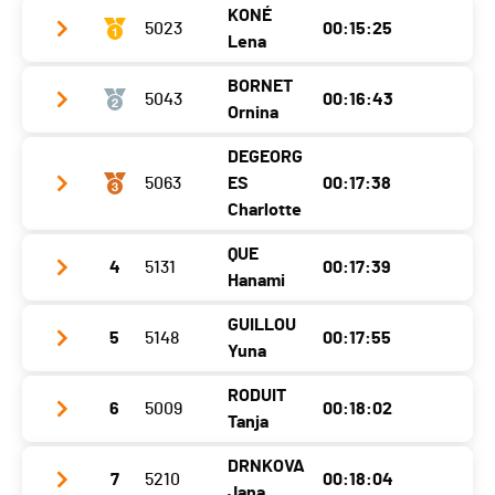
KONÉ
Catégorie
5023
4 KM - Hommes 12 - 17 ans
00:15:25
Lena
Ecart
00:02:05
BORNET
5043
00:16:43
Club / Team
CABV Martigny
Ornina
Année
2012
DEGEORG
Club / Team
Localité
Martigny
5063
ES
00:17:38
Année
1989
Charlotte
Canton
VS
Localité
Vevey
Nat.
SUI
QUE
4
5131
00:17:39
Club / Team
Hanami
Canton
VD
Catégorie
4 KM - Femmes 12 - 17 ans
Année
2012
Nat.
SUI
GUILLOU
Ecart
5
5148
00:17:55
Club / Team
CabQue
Localité
Saviese
Yuna
Catégorie
4 KM - Femmes 30 - 39 ans
Année
2010
Canton
VS
RODUIT
Ecart
00:01:18
6
5009
00:18:02
Club / Team
Cabv Martigny
Localité
Choëx
Nat.
SUI
Tanja
Année
2008
Canton
VS
Catégorie
4 KM - Femmes 12 - 17 ans
DRNKOVA
7
5210
00:18:04
Club / Team
Localité
Dorénaz
Nat.
SUI
Jana