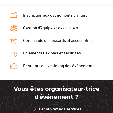
Nat.
-
Ecart
00:03:46
Catégorie
Vétérans Hommes 1
Inscription aux événements en ligne
Ecart
00:03:51
Gestion d'équipe et des ami·e·s
Commande de dossards et accessoires
Paiements flexibles et sécurisés
Résultats et live timing des événements
Vous êtes organisateur·trice
d'événement ?
Découvrez nos services