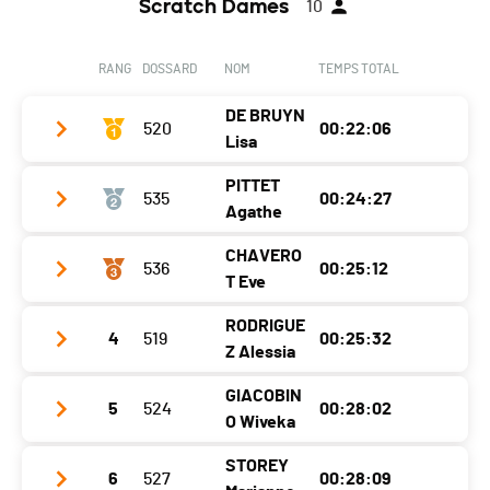
Scratch Dames
10
RANG
DOSSARD
NOM
TEMPS TOTAL
DE BRUYN
520
00:22:06
Lisa
PITTET
535
00:24:27
Club / Team
Athlétisme Viseu-Genève
Agathe
Année
2002
CHAVERO
536
00:25:12
Club / Team
Athlétisme Viseu-Genève
Localité
Chêne-Bougeries
T Eve
Année
2008
Canton
GE
RODRIGUE
4
519
00:25:32
Club / Team
Athlétisme Viseu-Genève
Localité
Genève
Nat.
SUI
Z Alessia
Année
2008
Canton
GE
Catégorie
Seniors Femmes
GIACOBIN
5
524
00:28:02
Club / Team
Athlétisme Viseu-Genève
Localité
Allonzier
Nat.
SUI
O Wiveka
Ecart
Année
2005
Canton
-
Catégorie
Juniors Femmes
STOREY
6
527
00:28:09
Club / Team
Running Collonge-Bellerive
Localité
Genève