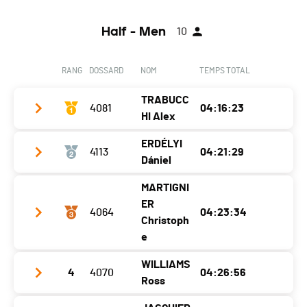
Half - Men
10
RANG
DOSSARD
NOM
TEMPS TOTAL
TRABUCC
4081
04:16:23
HI Alex
ERDÉLYI
4113
04:21:29
Club / Team
Triathlon Team Ticino
Dániel
Année
1999
MARTIGNI
Club / Team
UBS Tri Club
Localité
Quartino
ER
4064
04:23:34
Année
1988
Christoph
Canton
TI
e
Localité
Wallisellen
Nat.
SUI
WILLIAMS
Canton
ZH
Catégorie
Half - Homme H20-34
4
4070
04:26:56
Club / Team
CTT
Ross
Nat.
HUN
Ecart
Année
1993