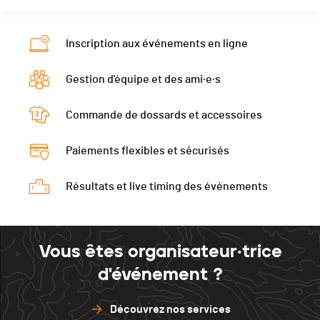
Nat.
SUI
Temps total
00:45:37
Tour 1
02:58
Tour 3
19:29
Catégorie
Cadettes
Ecart
00:04:57
Tour 2
02:32
Tour 4
19:18
Inscription aux événements en ligne
Temps total
00:45:52
Tour 1
03:16
Tour 3
19:21
Gestion d'équipe et des ami·e·s
Ecart
00:05:12
Tour 2
02:46
Tour 4
19:17
Tour 1
03:06
Tour 3
19:54
Commande de dossards et accessoires
Tour 2
02:39
Tour 4
19:40
Paiements flexibles et sécurisés
Tour 3
20:10
Tour 4
19:55
Résultats et live timing des événements
Vous êtes organisateur·trice
d'événement ?
Découvrez nos services