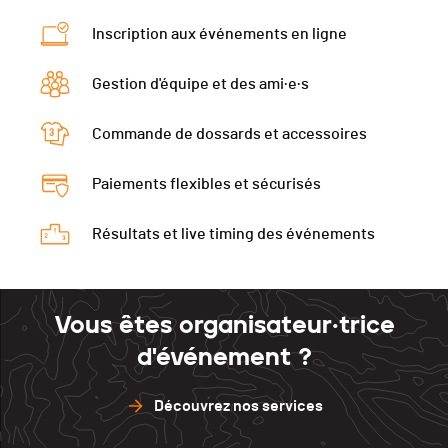
Canton
NE
Manche 1
0
Écart
5
Inscription aux événements en ligne
Nat.
SUI
Manche 2
20
Manche 1
15
Écart
21
Manche 3
20
Gestion d'équipe et des ami·e·s
Manche 2
10
Manche 1
10
Manche 4
20
Manche 3
15
Commande de dossards et accessoires
Manche 2
9
Manche 4
15
Manche 3
10
Paiements flexibles et sécurisés
Manche 4
10
Résultats et live timing des événements
Vous êtes organisateur·trice
d'événement ?
Découvrez nos services