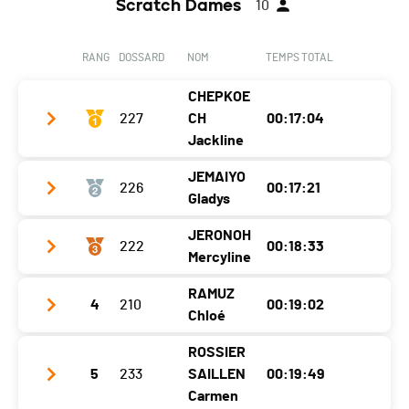
Scratch Dames
10
RANG
DOSSARD
NOM
TEMPS TOTAL
CHEPKOE
227
CH
00:17:04
Jackline
JEMAIYO
226
00:17:21
Club / Team
Kenya
Gladys
Année
2003
JERONOH
222
00:18:33
Club / Team
Kenya
Localité
Martigny-Bourg
Mercyline
Année
1994
Canton
VS
RAMUZ
4
210
00:19:02
Club / Team
Kenya
Localité
Martigny
Nat.
KEN
Chloé
Année
1992
Canton
VS
Catégorie
Dames
ROSSIER
Club / Team
CABV Martigny
Localité
Martigny
Nat.
KEN
5
233
SAILLEN
00:19:49
Ecart
Année
2005
Carmen
Canton
VS
Catégorie
Dames