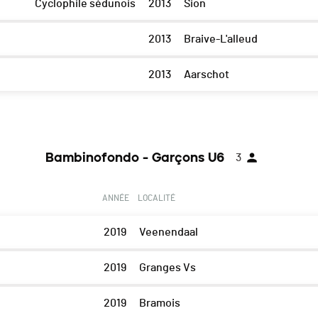
Cyclophile sédunois
2013
Sion
2013
Braive-L'alleud
2013
Aarschot
Bambinofondo - Garçons U6
3
ANNÉE
LOCALITÉ
2019
Veenendaal
2019
Granges Vs
2019
Bramois