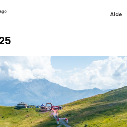
ge 

Aide
025