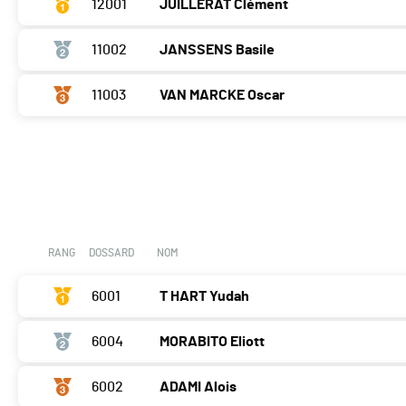
12001
JUILLERAT Clément
11002
JANSSENS Basile
11003
VAN MARCKE Oscar
RANG
DOSSARD
NOM
6001
T HART Yudah
6004
MORABITO Eliott
6002
ADAMI Alois