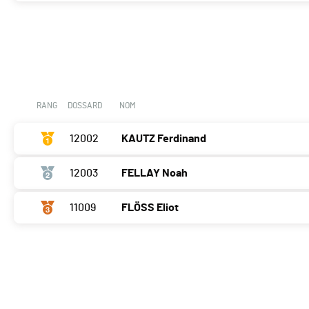
RANG
DOSSARD
NOM
12002
KAUTZ Ferdinand
12003
FELLAY Noah
11009
FLÖSS Eliot