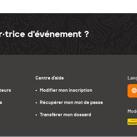
r·trice d'événement ?
Centre d'aide
Lang
teurs
•   Modifier mon inscription
s
•   Récupérer mon mot de passe
Mode
•   Transférer mon dossard