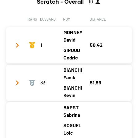
Scratch - Overall
10
RANG
DOSSARD
NOM
DISTANCE
MONNEY
David
1
50,42
GIROUD
Cedric
BIANCHI
Club / Team
THÖMUS PAYERNE
Yanik
33
51,59
Année
1984
1986
BIANCHI
Localité
Vesin
Siviriez
Kevin
Canton
FR
FR
BAPST
Club / Team
Bianchis Team
Sabrina
Nat.
SUI
Année
1982
1984
SOGUEL
Catégorie
OPEN - 2 athlètes
Localité
Saint-Blaise
Loic
Wavre
Temps total
06:20:12