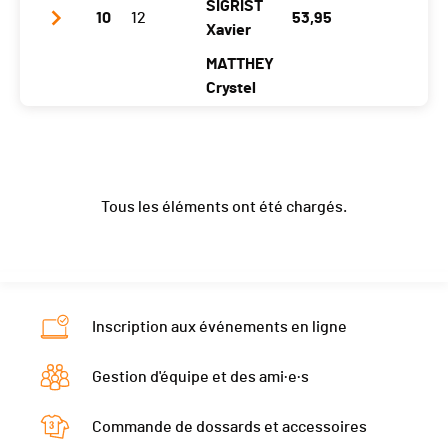
SIGRIST
10
12
53,95
Temps total
06:56:36
Localité
Fully
Les Avants
Xavier
Canton
VS
VD
MATTHEY
Crystel
Nat.
SUI
Catégorie
OPEN - 2 athlètes
Club / Team
La Bicycletterie de Neuch'
Temps total
05:28:25
Année
1989
1979
1985
Tous les éléments ont été chargés.
Localité
Les Taillères
La Sagne
Les Taillères
Canton
NE
Neuchâtel
NE
Nat.
SUI
Catégorie
OPEN - 3 athlètes
Inscription aux événements en ligne
Temps total
05:33:35
Gestion d'équipe et des ami·e·s
Commande de dossards et accessoires