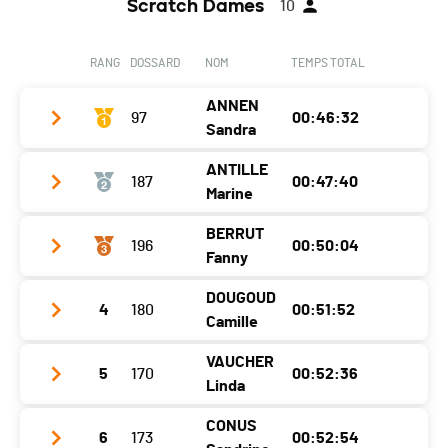
Scratch Dames
10
RANG
DOSSARD
NOM
TEMPS TOTAL
ANNEN
97
00:46:32
Sandra
ANTILLE
187
00:47:40
Club / Team
CTT
Marine
Année
1977
BERRUT
196
00:50:04
Club / Team
CTT
Localité
Ecublens
Fanny
Année
1995
Canton
VD
DOUGOUD
4
180
00:51:52
Club / Team
SG St-Maurice
Localité
Renens
Nat.
SUI
Camille
Année
1975
Canton
VD
Catégorie
W 40
VAUCHER
5
170
00:52:36
Club / Team
Localité
Troistorrents
Nat.
SUI
Linda
Ecart
Année
1985
Canton
VS
Catégorie
W 20
CONUS
6
173
00:52:54
Club / Team
DNH
Localité
Sévery