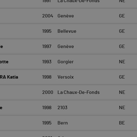
1991
La Chaux-De-Fonds
NE
2004
Genève
GE
1995
Bellevue
GE
de
1997
Genève
GE
otte
1993
Gorgier
NE
RA Katia
1998
Versoix
GE
2000
La Chaux-De-Fonds
NE
ie
1998
2103
NE
1995
Bern
BE