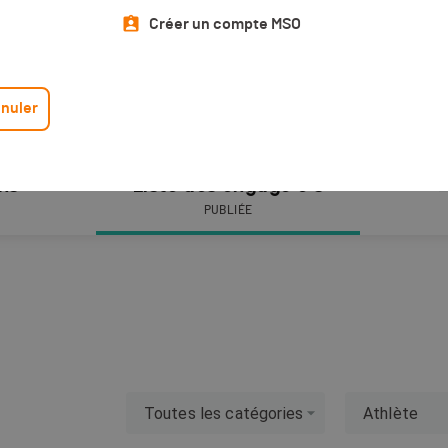
Créer un compte MSO
nuler
ons
Liste des engagé·e·s
L
PUBLIÉE
Toutes les catégories
Athlète