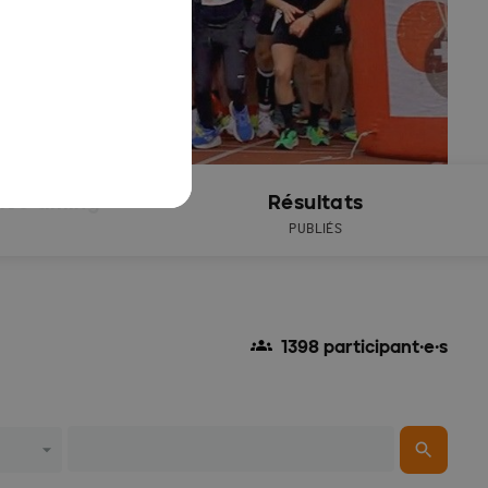
ive timing
Résultats
PUBLIÉS
1398 participant·e·s