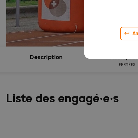
An
Description
Inscripti
FERMÉES
Liste des engagé·e·s