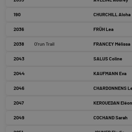
2033
AVELINE Audrey
190
CHURCHILL Aloha
2036
FRÜH Lea
2038
O'run Trail
FRANCEY Mélissa
2043
SALUS Coline
2044
KAUFMANN Eva
2046
CHARDONNENS L
2047
KEROUEDAN Eléon
2049
COCHAND Sarah