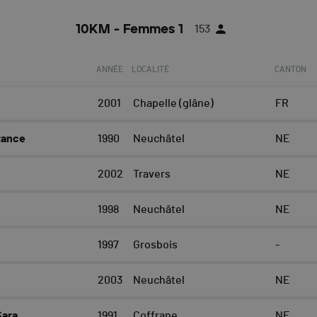
10KM - Femmes 1
153
ANNÉE
LOCALITÉ
CANTON
2001
Chapelle (glâne)
FR
tance
1990
Neuchâtel
NE
2002
Travers
NE
1998
Neuchâtel
NE
1997
Grosbois
-
2003
Neuchâtel
NE
Sara
1991
Coffrane
NE