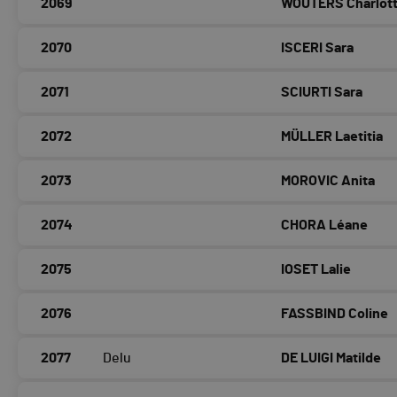
2069
WOUTERS Charlot
2070
ISCERI Sara
2071
SCIURTI Sara
2072
MÜLLER Laetitia
2073
MOROVIC Anita
2074
CHORA Léane
2075
IOSET Lalie
2076
FASSBIND Coline
2077
Delu
DE LUIGI Matilde