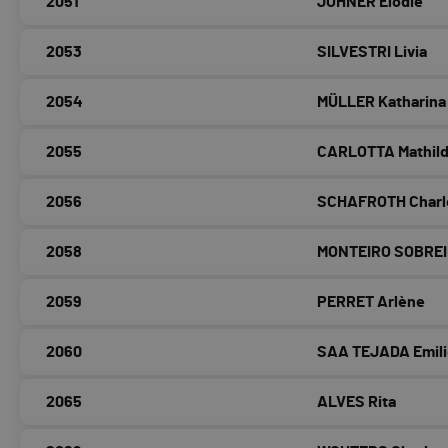
2051
JOHNER Elodie
2053
SILVESTRI Livia
2054
MÜLLER Katharina
2055
CARLOTTA Mathil
2056
SCHAFROTH Charl
2058
MONTEIRO SOBREI
2059
PERRET Arlène
2060
SAA TEJADA Emil
2065
ALVES Rita