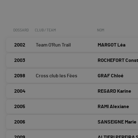
DOSSARD
CLUB / TEAM
NOM
2002
Team O'Run Trail
MARGOT Léa
2003
ROCHEFORT Cons
2098
Cross club les Fées
GRAF Chloé
2004
REGARD Karine
2005
RAMI Alexiane
2006
SANSEIGNE Marie
2009
ALTIERI PEREIRA 