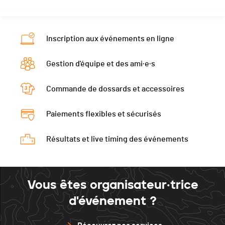
Fretigny
0:21:33 (9)
Nat.
SUI
Ecart
00:04:55
Catégorie
11K - M20
Fretigny
0:21:30 (8)
Inscription aux événements en ligne
Ecart
00:05:06
Gestion d'équipe et des ami·e·s
Fretigny
0:21:38 (10)
Commande de dossards et accessoires
Paiements flexibles et sécurisés
Résultats et live timing des événements
Vous êtes organisateur·trice
d'événement ?