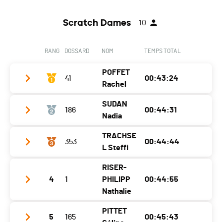
Scratch Dames
10
RANG
DOSSARD
NOM
TEMPS TOTAL
POFFET
41
00:43:24
Rachel
SUDAN
186
00:44:31
Club / Team
Lat Sense
Nadia
Année
1989
TRACHSE
353
00:44:44
Club / Team
CAG Farvagny
Localité
Tafers
L Steffi
Année
1974
Canton
FR
RISER-
Club / Team
Localité
Vaulruz
Nat.
SUI
4
1
PHILIPP
00:44:55
Année
1981
Nathalie
Canton
-
Catégorie
11K - F20
Localité
Crésuz
Nat.
SUI
PITTET
Ecart
5
165
00:45:43
Club / Team
CAG FARVAGNY