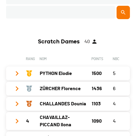
Scratch Dames
40
RANG
NOM
POINTS
NBC
PYTHON Elodie
1500
5
ZÜRCHER Florence
1436
6
Année
2005
Localité
Boveresse
CHALLANDES Dounia
1103
4
Année
1978
Canton
NE
Localité
Gilly
CHAVAILLAZ-
4
1090
4
Année
2002
Nat.
SUI
PICCAND Ilona
Canton
VD
Localité
Fribourg
Écart
0