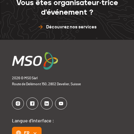
Vous êtes organisateur·trice
Chasseron
0
Barillette
0
d'événement ?
Open Bike
0
Chasseron
0
Découvrez nos services
Open Bike
0
2026 © MSO Sàrl
Route de Delémont 150, 2802 Develier, Suisse
Langue d'interface :
FR