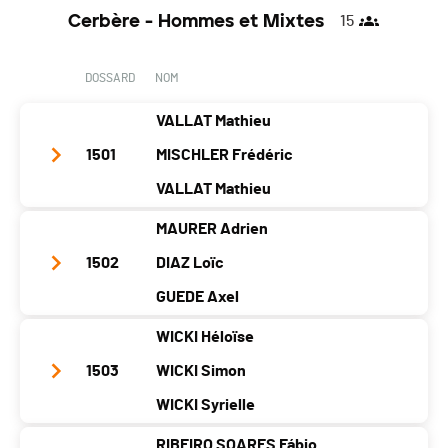
Cerbère - Hommes et Mixtes
15
DOSSARD
NOM
VALLAT Mathieu
1501
MISCHLER Frédéric
VALLAT Mathieu
MAURER Adrien
Nom d'équipe
RK1
1502
DIAZ Loïc
Année
1998
1980
1998
GUEDE Axel
Localité
St-Ursanne
St-Ursanne
St-Ursanne
WICKI Héloïse
Canton
JU
-
JU
Nom d'équipe
M’enfin running team
1503
WICKI Simon
Nat.
SUI
Année
2004
2003
2001
WICKI Syrielle
Catégorie
Cerbère - Hommes et Mixtes
Localité
Clarmont
Sierre
Lausanne
RIBEIRO SOARES Fábio
PAI.