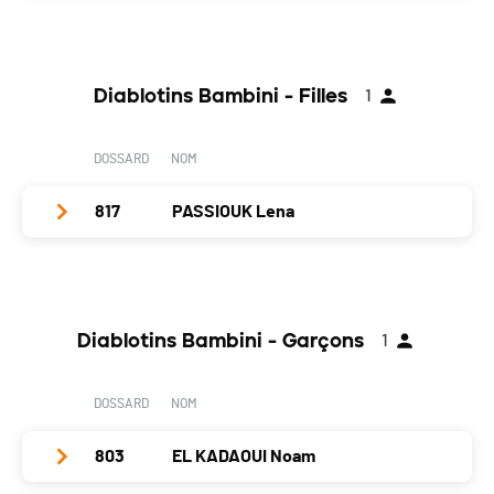
PAI.
Club / Team
Année
2022
Diablotins Bambini - Filles
1
Localité
Vevey
Canton
-
DOSSARD
NOM
Nat.
SUI
817
PASSIOUK Lena
Catégorie
Diablotins Kids - Mixtes
PAI.
Club / Team
Année
2019
Diablotins Bambini - Garçons
1
Localité
Delémont
Canton
JU
DOSSARD
NOM
Nat.
FRA
803
EL KADAOUI Noam
Catégorie
Diablotins Bambini - Filles