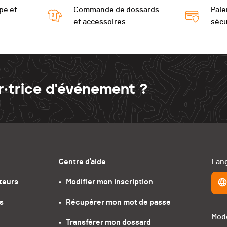
pe et
Commande de dossards
Paie
et accessoires
sécu
r·trice d'événement ?
Centre d'aide
Lang
teurs
•   Modifier mon inscription
s
•   Récupérer mon mot de passe
Mode
•   Transférer mon dossard