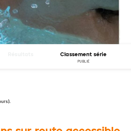
Résultats
Classement série
PUBLIÉ
ours).
ons sur route accessible