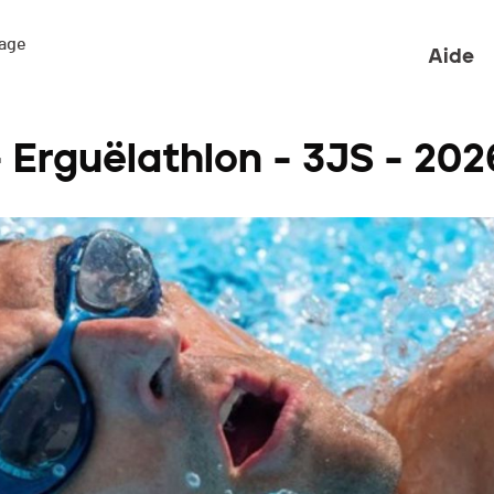
ge 

Aide
- Erguëlathlon - 3JS - 202