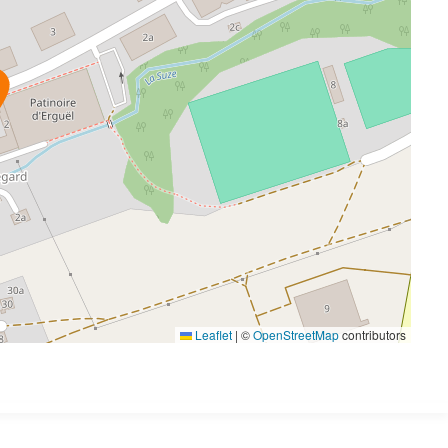
Leaflet
|
©
OpenStreetMap
contributors