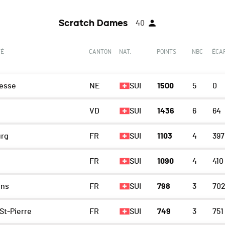
Scratch Dames
40
TÉ
CANTON
NAT.
POINTS
NBC
ÉCA
esse
NE
SUI
1500
5
0
VD
SUI
1436
6
64
urg
FR
SUI
1103
4
397
FR
SUI
1090
4
410
ns
FR
SUI
798
3
70
-St-Pierre
FR
SUI
749
3
751