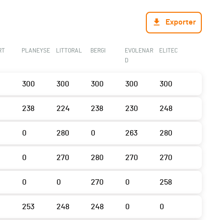
Exporter
RT
PLANEYSE
LITTORAL
BERGI
EVOLENAR
ELITEC
D
300
300
300
300
300
238
224
238
230
248
0
280
0
263
280
0
270
280
270
270
2
0
0
270
0
258
253
248
248
0
0