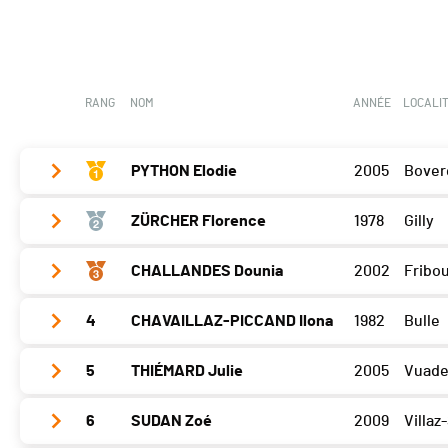
RANG
NOM
ANNÉE
LOCALI
PYTHON Elodie
2005
Bover
ZÜRCHER Florence
1978
Gilly
Glèbe
0
Sense
0
CHALLANDES Dounia
2002
Fribo
Glèbe
258
Barillette
0
Sense
0
4
CHAVAILLAZ-PICCAND Ilona
1982
Bulle
Glèbe
280
Chasseron
0
Barillette
0
Sense
0
Open Bike
0
5
THIÉMARD Julie
2005
Vuade
Glèbe
0
Chasseron
0
Barillette
0
Sense
0
Open Bike
0
6
SUDAN Zoé
2009
Villaz
Glèbe
270
Chasseron
0