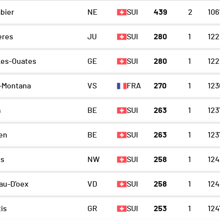
bier
NE
SUI
439
2
106
ères
JU
SUI
280
1
122
Les-Ouates
GE
SUI
280
1
122
-Montana
VS
FRA
270
1
123
h
BE
SUI
263
1
123
en
BE
SUI
263
1
123
s
NW
SUI
258
1
124
au-D'oex
VD
SUI
258
1
124
is
GR
SUI
253
1
124