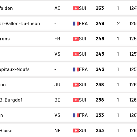
felden
AG
SUI
253
1
124
oz-Vallée-Du-Lison
-
FRA
249
2
125
rens
FR
SUI
248
1
125
VS
SUI
243
1
125
ôpitaux-Neufs
-
FRA
243
1
125
lon
JU
SUI
238
1
126
B. Burgdof
BE
SUI
238
1
126
on
VS
FRA
233
1
126
Blaise
NE
SUI
233
1
126