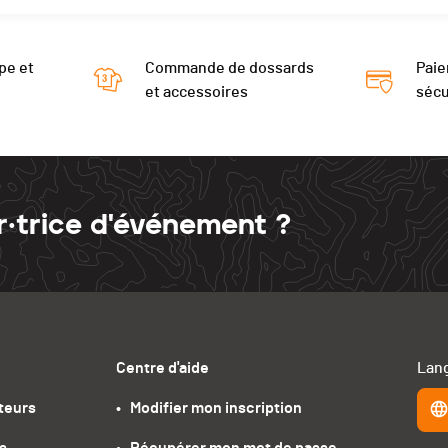
pe et
Commande de dossards
Paie
et accessoires
sécu
r·trice d'événement ?
Centre d'aide
Lang
teurs
•   Modifier mon inscription