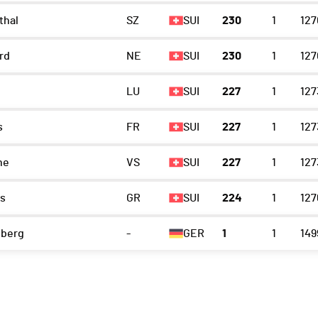
thal
SZ
SUI
230
1
127
rd
NE
SUI
230
1
127
LU
SUI
227
1
127
s
FR
SUI
227
1
127
ne
VS
SUI
227
1
127
s
GR
SUI
224
1
127
lberg
-
GER
1
1
149