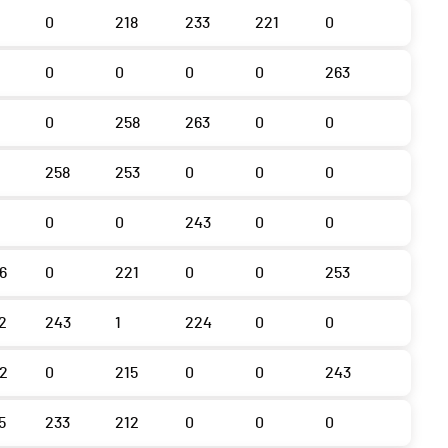
0
218
233
221
0
0
0
0
0
263
0
258
263
0
0
258
253
0
0
0
0
0
243
0
0
6
0
221
0
0
253
2
243
1
224
0
0
2
0
215
0
0
243
5
233
212
0
0
0