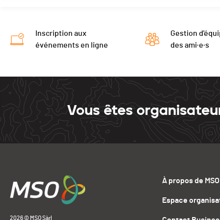
Barillette
0
Open Bike
0
Chasseron
0
Inscription aux
Gestion d'équi
Open Bike
0
événements en ligne
des ami·e·s
Vous êtes organisateu
À propos de MSO
Espace organisa
2026 © MSO Sàrl