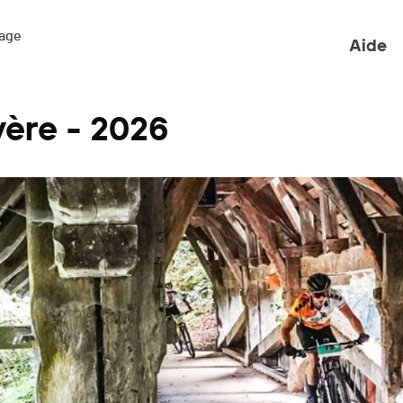
ge 

Aide
ère - 2026