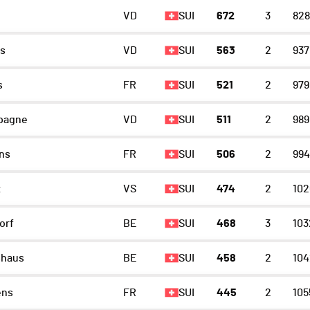
VD
SUI
672
3
828
ns
VD
SUI
563
2
937
s
FR
SUI
521
2
979
pagne
VD
SUI
511
2
989
ns
FR
SUI
506
2
994
x
VS
SUI
474
2
102
orf
BE
SUI
468
3
103
shaus
BE
SUI
458
2
104
ens
FR
SUI
445
2
105