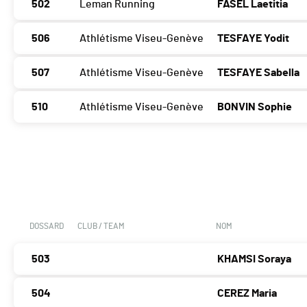
502
Leman Running
FASEL Laetitia
506
Athlétisme Viseu-Genève
TESFAYE Yodit
507
Athlétisme Viseu-Genève
TESFAYE Sabella
510
Athlétisme Viseu-Genève
BONVIN Sophie
DOSSARD
CLUB / TEAM
NOM
503
KHAMSI Soraya
504
CEREZ Maria