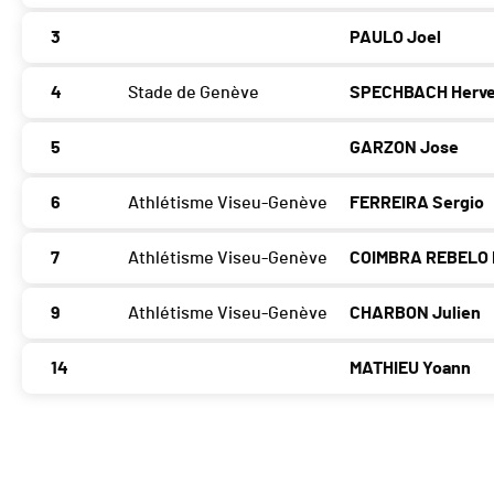
3
PAULO Joel
4
Stade de Genève
SPECHBACH Herv
5
GARZON Jose
6
Athlétisme Viseu-Genève
FERREIRA Sergio
7
Athlétisme Viseu-Genève
COIMBRA REBELO L
9
Athlétisme Viseu-Genève
CHARBON Julien
14
MATHIEU Yoann