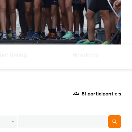
ive timing
Résultats
81 participant·e·s