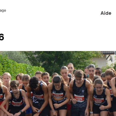
ge 

Aide
6