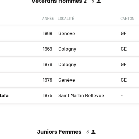
Vétérans Hommes 2
5
ANNÉE
LOCALITÉ
CANTON
1968
Genève
GE
1969
Cologny
GE
1976
Cologny
GE
1976
Genève
GE
tafa
1975
Saint Martin Bellevue
-
Juniors Femmes
3