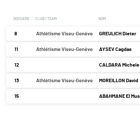
DOSSARD
CLUB / TEAM
NOM
8
Athlétisme Viseu-Genève
GREULICH Dieter
11
Athlétisme Viseu-Genève
AYSEV Cagdas
12
CALDARA Michele
13
Athlétisme Viseu-Genève
MOREILLON David
15
ABAHMANE El Mus