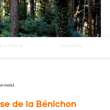
ive timing
Résultats
un mois).
se de la Bénichon