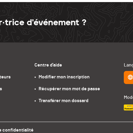
r·trice d'événement ?
Centre d'aide
Lang
teurs
•   Modifier mon inscription
s
•   Récupérer mon mot de passe
Mode
•   Transférer mon dossard
e confidentialité