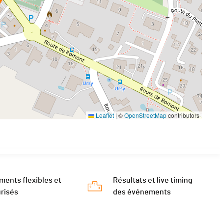
Leaflet
|
©
OpenStreetMap
contributors
ments flexibles et
Résultats et live timing
risés
des événements