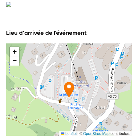
Lieu d’arrivée de l'événement
+
−
Leaflet
|
©
OpenStreetMap
contributors