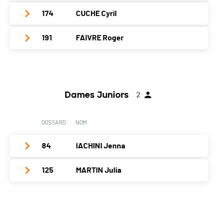
Localité
Préverenges
Catégorie
Hommes Vétérans
Année
1966
Nat.
SUI
174
CUCHE Cyril
Club / Team
Canton
VD
PAI.
Localité
Colombier
Catégorie
Hommes Vétérans
Année
1963
Nat.
SUI
191
FAIVRE Roger
Club / Team
Running Wild
Canton
NE
PAI.
Localité
St-Aubin-Sauges
Catégorie
Hommes Vétérans
Année
1968
Nat.
SUI
Club / Team
SC la Brévine
Canton
NE
PAI.
Localité
Cernier
Catégorie
Hommes Vétérans
Année
1966
Nat.
HON
Canton
NE
PAI.
Dames Juniors
2
Localité
Cerneux-Péquignot
Catégorie
Hommes Vétérans
Nat.
SUI
Canton
NE
PAI.
DOSSARD
NOM
Catégorie
Hommes Vétérans
Nat.
SUI
PAI.
84
IACHINI Jenna
Catégorie
Hommes Vétérans
PAI.
125
MARTIN Julia
Club / Team
Runforcause
Année
2013
Club / Team
Gym la Coudre
Localité
Yverdon-Les-Bains
Année
2008