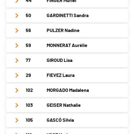
44
FINGER Muriel
Club / Team
Canton
BE
Localité
Perroy
Année
1986
Nat.
SUI
50
GARDINETTI Sandra
Club / Team
Canton
VD
Localité
Yverdon-Les-Bains
Catégorie
Dames Seniors
Année
1991
Nat.
SUI
56
PULZER Nadine
Club / Team
Canton
VD
PAI.
Localité
Geneveys Sûr Coffrane
Catégorie
Dames Seniors
Année
1987
Nat.
SUI
59
MONNERAT Aurélie
Club / Team
Fitcoaching Studio
Canton
NE
PAI.
Localité
Nidau
Catégorie
Dames Seniors
Année
1981
Nat.
SUI
77
GIROUD Lisa
Club / Team
Canton
BE
PAI.
Localité
Buttes
Catégorie
Dames Seniors
Année
1988
Nat.
SUI
29
FIEVEZ Laura
Club / Team
Canton
NE
PAI.
Localité
Delémont
Catégorie
Dames Seniors
Année
1989
Nat.
SUI
102
MORGADO Madalena
Club / Team
Canton
JU
PAI.
Localité
Saint-Blaise
Catégorie
Dames Seniors
Année
1990
Nat.
SUI
103
GEISER Nathalie
Club / Team
Canton
NE
PAI.
Localité
2016
Catégorie
Dames Seniors
Année
1978
Nat.
SUI
105
GASCÓ Silvia
Club / Team
Canton
-
PAI.
Localité
Courtepin
Catégorie
Dames Seniors
Année
1987
Nat.
SUI