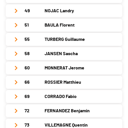
PAI.
Localité
Savagnier
Catégorie
Hommes Seniors
Année
1989
Nat.
SUI
49
NOJAC Landry
Club / Team
Canton
NE
PAI.
Localité
Neuchâtel
Catégorie
Hommes Seniors
Année
1988
Nat.
SUI
51
BAULA Florent
Club / Team
Canton
NE
PAI.
Localité
Neuchâtel
Catégorie
Hommes Seniors
Année
1982
Nat.
SUI
55
TURBERG Guillaume
Club / Team
Canton
NE
PAI.
Localité
Lausanne
Catégorie
Hommes Seniors
Année
1989
Nat.
SUI
58
JANSEN Sascha
Club / Team
CrossFit975
Canton
VD
PAI.
Localité
Orbe
Catégorie
Hommes Seniors
Année
1984
Nat.
SUI
60
MONNERAT Jerome
Club / Team
Canton
VD
PAI.
Localité
Cressier
Catégorie
Hommes Seniors
Année
1983
Nat.
SUI
66
ROSSIER Matthieu
Club / Team
Canton
NE
PAI.
Localité
Cheseaux-Lausanne
Catégorie
Hommes Seniors
Année
1988
Nat.
SUI
69
CORRADO Fabio
Club / Team
Canton
VD
PAI.
Localité
Delémont
Catégorie
Hommes Seniors
Année
1990
Nat.
SUI
72
FERNANDEZ Benjamin
Club / Team
Canton
JU
PAI.
Localité
Les Geneveys-Sur-Coffrane
Catégorie
Hommes Seniors
Année
1980
Nat.
SUI
73
VILLEMAGNE Quentin
Club / Team
La Cyclone