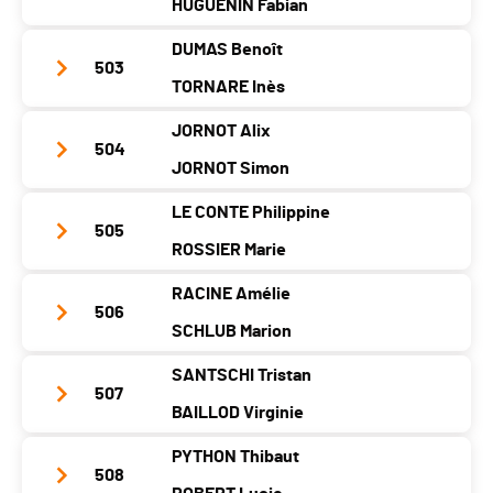
HUGUENIN Fabian
Année
1990
1988
DUMAS Benoît
Localité
Rochefort
Dombresson
Nom d'équipe
Les bibis
503
TORNARE Inès
Canton
NE
NE
Année
1989
1987
JORNOT Alix
Nat.
SUI
Localité
Neuchâtel
Travers
Nom d'équipe
BENITO
504
JORNOT Simon
Catégorie
Relais Mixtes
Canton
NE
NE
Année
1990
2000
PAI.
LE CONTE Philippine
Nat.
SUI
Localité
Pailly
Forel (lavaux)
Nom d'équipe
Flash et Martin
505
ROSSIER Marie
Catégorie
Relais Mixtes
Canton
VD
VD
Année
1999
2009
PAI.
RACINE Amélie
Nat.
SUI
Localité
Neuchâtel
Presinge
Nom d'équipe
Tablettes de choc
506
SCHLUB Marion
Catégorie
Relais Mixtes
Canton
NE
GE
Année
1989
1991
PAI.
SANTSCHI Tristan
Nat.
SUI
Localité
Neuchâtel
Chambrelien
Nom d'équipe
Objectif Apéro
507
BAILLOD Virginie
Catégorie
Relais Mixtes
Canton
NE
NE
Année
2004
2004
PAI.
PYTHON Thibaut
Nat.
FRA
Localité
Fleurier
St-Sulpice
Nom d'équipe
Les Loclois
508