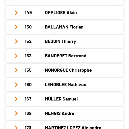
Club / Team
Canton
-
PAI.
Localité
Neuchâtel
Catégorie
Hommes Seniors
Année
1988
Nat.
FRA
149
OPPLIGER Alain
Club / Team
Canton
NE
PAI.
Localité
Sierre
Catégorie
Hommes Seniors
Année
1983
Nat.
SUI
150
BALLAMAN Florian
Club / Team
Canton
VS
PAI.
Localité
La Chaux-De-Fonds
Catégorie
Hommes Seniors
Année
1987
Nat.
POR
152
BÉGUIN Thierry
Club / Team
Canton
-
PAI.
Localité
La Chaux-De-Fonds
Catégorie
Hommes Seniors
Année
1990
Nat.
SUI
153
BANDERET Bertrand
Club / Team
Crossfit 975
Canton
NE
PAI.
Localité
Gampelen
Catégorie
Hommes Seniors
Année
1989
Nat.
SUI
155
NONORGUE Christophe
Club / Team
Canton
BE
PAI.
Localité
La Chaux-De-Fonds
Catégorie
Hommes Seniors
Année
1980
Nat.
SUI
160
LENOBLEE Mathieuu
Club / Team
Canton
NE
PAI.
Localité
Gorgier
Catégorie
Hommes Seniors
Année
1980
Nat.
SUI
163
MÜLLER Samuel
Club / Team
Canton
NE
PAI.
Localité
Neuchâtel
Catégorie
Hommes Seniors
Année
1984
Nat.
SUI
169
MENGIS André
Club / Team
Canton
NE
PAI.
Localité
Longemaison
Catégorie
Hommes Seniors
Année
1982
Nat.
SUI
173
MARTINEZ LOPEZ Alejandro