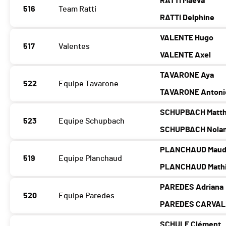
RATTI Maeva
516
Team Ratti
RATTI Delphine
VALENTE Hugo
517
Valentes
VALENTE Axel
TAVARONE Aya
522
Equipe Tavarone
TAVARONE Antoni
SCHUPBACH Matth
523
Equipe Schupbach
SCHUPBACH Nola
PLANCHAUD Mau
519
Equipe Planchaud
PLANCHAUD Math
PAREDES Adriana
520
Equipe Paredes
PAREDES CARVAL
SCHULE Clément