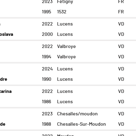
2023
Fétigny
FR
1995
1532
FR
a
2022
Lucens
VD
slava
2000
Lucens
VD
2022
Valbroye
VD
1994
Valbroye
VD
2024
Lucens
VD
dre
1990
Lucens
VD
arina
2022
Lucens
VD
1986
Lucens
VD
2023
Chesalles/moudon
VD
ude
1988
Chesalles-Sur-Moudon
VD