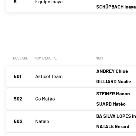
5
Equipe Inaya
SCHÜPBACH Inaya
DOSSARD
NOM D'ÉQUIPE
NOM
ANDREY Chloé
501
Asticot team
GILLIARD Noalie
STEINER Manon
502
Go Matéo
SUARD Matéo
DA SILVA LOPES In
503
Natale
NATALE Gérard