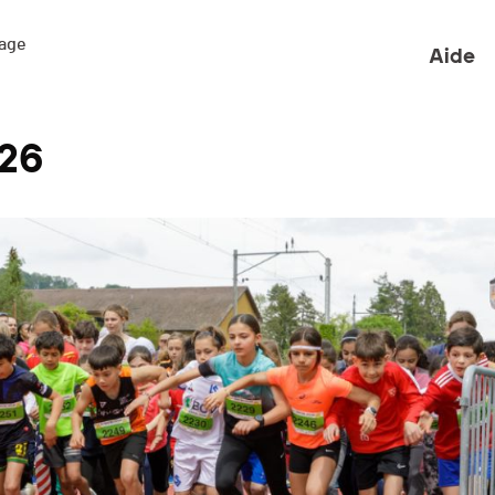
ge 

Aide
026