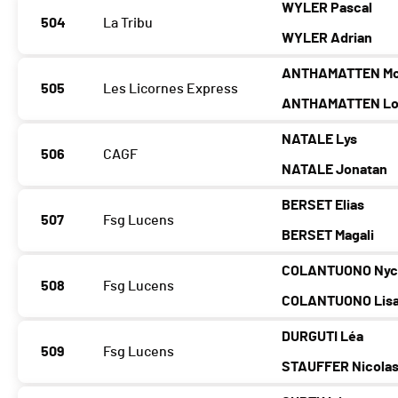
WYLER Pascal
504
La Tribu
WYLER Adrian
ANTHAMATTEN Mo
505
Les Licornes Express
ANTHAMATTEN Lo
NATALE Lys
506
CAGF
NATALE Jonatan
BERSET Elias
507
Fsg Lucens
BERSET Magali
COLANTUONO Nyci
508
Fsg Lucens
COLANTUONO Lis
DURGUTI Léa
509
Fsg Lucens
STAUFFER Nicola