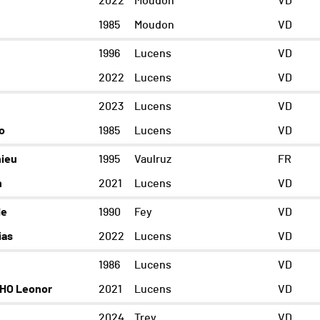
2022
Moudon
VD
1985
Moudon
VD
1996
Lucens
VD
2022
Lucens
VD
2023
Lucens
VD
o
1985
Lucens
VD
ieu
1995
Vaulruz
FR
n
2021
Lucens
VD
de
1990
Fey
VD
ias
2022
Lucens
VD
1986
Lucens
VD
HO Leonor
2021
Lucens
VD
2024
Trey
VD