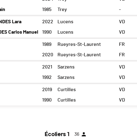
ain
1985
Trey
-
NDES Lara
2022
Lucens
VD
ES Carlos Manuel
1990
Lucens
VD
1989
Rueyres-St-Laurent
FR
2020
Rueyres-St-Laurent
FR
2021
Sarzens
VD
1992
Sarzens
VD
2019
Curtilles
VD
1990
Curtilles
VD
Écoliers 1
36