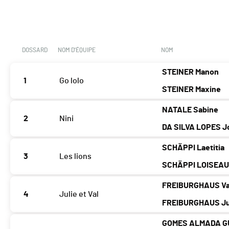
DOSSARD
NOM D'ÉQUIPE
NOM
STEINER Manon
1
Go lolo
STEINER Maxine
NATALE Sabine
2
Nini
DA SILVA LOPES J
SCHÄPPI Laetitia
3
Les lions
SCHÄPPI LOISEAU
FREIBURGHAUS Va
4
Julie et Val
FREIBURGHAUS Ju
GOMES ALMADA GU