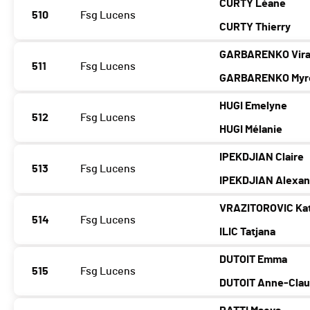
CURTY Léane
510
Fsg Lucens
CURTY Thierry
GARBARENKO Vir
511
Fsg Lucens
GARBARENKO Myro
HUGI Emelyne
512
Fsg Lucens
HUGI Mélanie
IPEKDJIAN Claire
513
Fsg Lucens
IPEKDJIAN Alexan
VRAZITOROVIC Kat
514
Fsg Lucens
ILIC Tatjana
DUTOIT Emma
515
Fsg Lucens
DUTOIT Anne-Cla