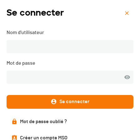
Se connecter
Menu
Nom d'utilisateur
Interentreprises Vallée de
Joux - Course à pied -
2026
Mot de passe
Se connecter
Mot de passe oublié ?
Créer un compte MSO