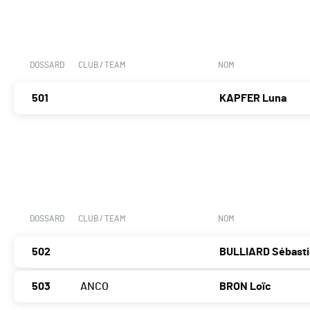
DOSSARD
CLUB / TEAM
NOM
501
KAPFER Luna
DOSSARD
CLUB / TEAM
NOM
502
BULLIARD Sébast
503
ANCO
BRON Loïc