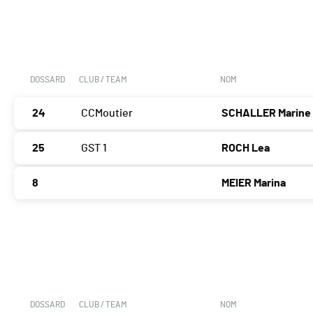
DOSSARD
CLUB / TEAM
NOM
24
CCMoutier
SCHALLER Marine
25
GST 1
ROCH Lea
8
MEIER Marina
DOSSARD
CLUB / TEAM
NOM