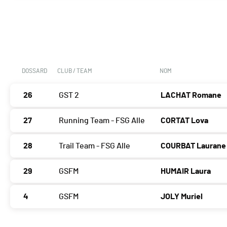
DOSSARD
CLUB / TEAM
NOM
26
GST 2
LACHAT Romane
27
Running Team - FSG Alle
CORTAT Lova
28
Trail Team - FSG Alle
COURBAT Laurane
29
GSFM
HUMAIR Laura
4
GSFM
JOLY Muriel