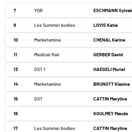
7
YOR
ESCHMANN Sylvai
9
Les Summer bodies
LOVIS Katia
10
Marketamine
CHENAL Karine
11
Medical-flair
GERBER David
13
GST 1
HAEGELI Muriel
14
Marketamine
BRUNOTT Klasina
15
GST
CATTIN Maryline
16
KOULMEY Maude
17
Les Summer bodies
CATTIN Maryline