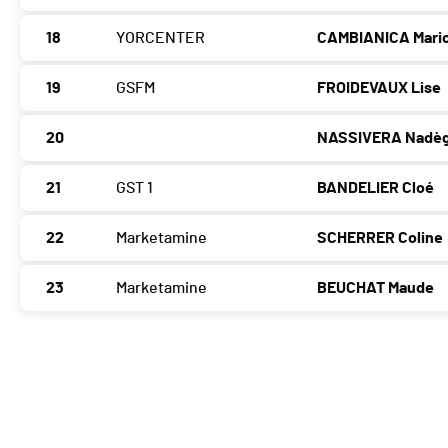
18
YORCENTER
CAMBIANICA Mari
19
GSFM
FROIDEVAUX Lise
20
NASSIVERA Nadè
21
GST 1
BANDELIER Cloé
22
Marketamine
SCHERRER Coline
23
Marketamine
BEUCHAT Maude