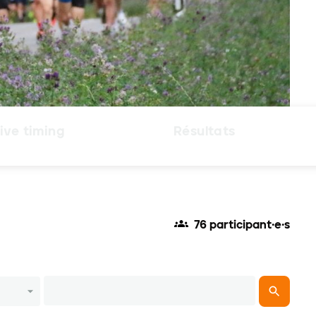
ive timing
Résultats
76 participant·e·s