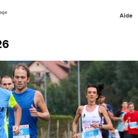
ge 

Aide
26