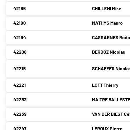
42186
CHILLEMI Mike
42190
MATHYS Mauro
42194
CASSAGNES Rodo
42208
BERDOZ Nicolas
42215
SCHAFFER Nicola
42221
LOTT Thierry
42233
MAITRE BALLESTE
42239
VAN DER BIEST Cé
42247
LEROUX Pierre