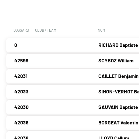
DOSSARD
CLUB / TEAM
NOM
0
RICHARD Baptiste
42599
SCYBOZ William
42031
CAILLET Benjamin
42033
SIMON-VERMOT Ba
42030
SAUVAIN Baptiste
42036
BORGEAT Valentin
42038
LLOYD Callum