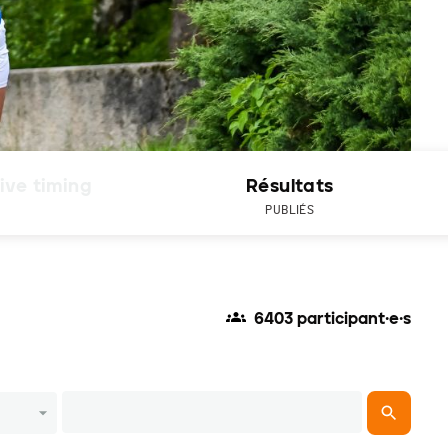
ive timing
Résultats
PUBLIÉS
6403 participant·e·s