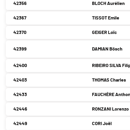
42356
BLOCH Aurélien
42367
TISSOT Emile
42370
GEIGER Loïc
42399
DAMIAN Bösch
42400
RIBEIRO SILVA Fili
42403
THOMAS Charles
42433
FAUCHÈRE Antho
42446
RONZANI Lorenzo
42449
CORI Joël