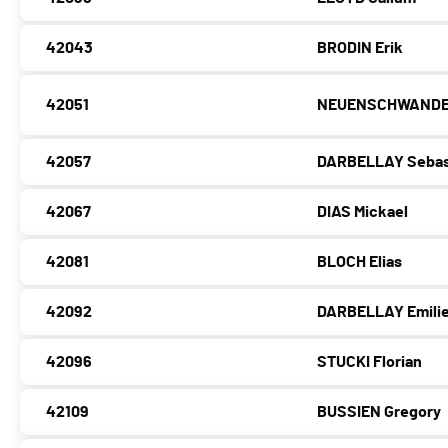
42043
BRODIN Erik
42051
NEUENSCHWANDER
42057
DARBELLAY Sebas
42067
DIAS Mickael
42081
BLOCH Elias
42092
DARBELLAY Emili
42096
STUCKI Florian
42109
BUSSIEN Gregory