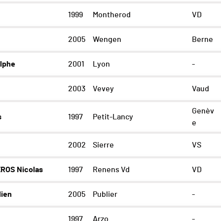
1999
Montherod
VD
2005
Wengen
Berne
lphe
2001
Lyon
-
2003
Vevey
Vaud
Genèv
s
1997
Petit-Lancy
e
2002
Sierre
VS
ROS Nicolas
1997
Renens Vd
VD
lien
2005
Publier
-
1997
Arzo
-