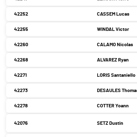
42252
CASSEM Lucas
42255
WINDAL Victor
42260
CALAMO Nicolas
42268
ALVAREZ Ryan
42271
LORIS Santaniello
42273
DESAULES Thoma
42278
COTTER Yoann
42076
SETZ Dustin