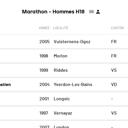
Marathon - Hommes H18
88
ANNÉE
LOCALITÉ
CANTON
2005
Vuisternens-Ogoz
FR
1998
Morlon
FR
1999
Riddes
VS
stien
2004
Yverdon-Les-Bains
VD
2001
Longvic
-
1997
Vernayaz
VS
2007
London
-