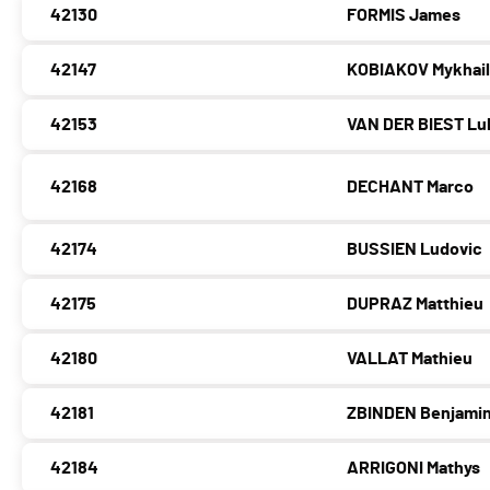
42130
FORMIS James
42147
KOBIAKOV Mykhai
42153
VAN DER BIEST Lu
42168
DECHANT Marco
42174
BUSSIEN Ludovic
42175
DUPRAZ Matthieu
42180
VALLAT Mathieu
42181
ZBINDEN Benjami
42184
ARRIGONI Mathys